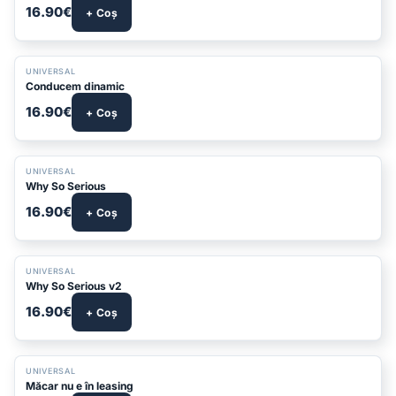
16.90€
+ Coș
UNIVERSAL
Conducem dinamic
16.90€
+ Coș
BESTSELLER
UNIVERSAL
Why So Serious
16.90€
+ Coș
UNIVERSAL
Why So Serious v2
16.90€
+ Coș
BESTSELLER
UNIVERSAL
Măcar nu e în leasing