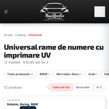
🛒
Acasă
Catalog
Universal
Universal rame de numere cu
imprimare UV
12 modele · €16,90 set de 2
Toate produsele
BMW
Mercedes-Benz
Audi
Vo
196
22
25
43
12 produse
Cele mai noi
Bestseller
A–Z
BESTSELLER
UNIVERSAL
Reliable, Boring, MINE