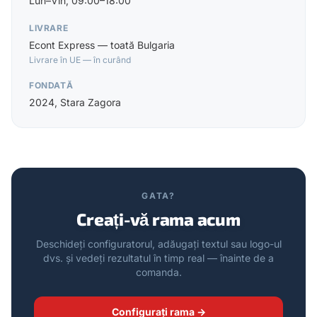
Lun–Vin, 09:00–18:00
LIVRARE
Econt Express — toată Bulgaria
Livrare în UE — în curând
FONDATĂ
2024, Stara Zagora
GATA?
Creați-vă rama acum
Deschideți configuratorul, adăugați textul sau logo-ul
dvs. și vedeți rezultatul în timp real — înainte de a
comanda.
Configurați rama →