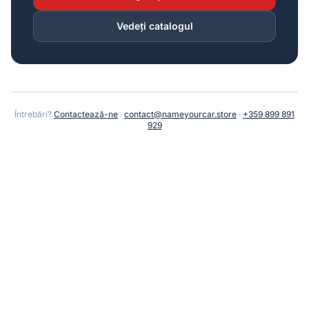
Vedeți catalogul
Întrebări?
Contactează-ne
·
contact@nameyourcar.store
·
+359 899 891
929