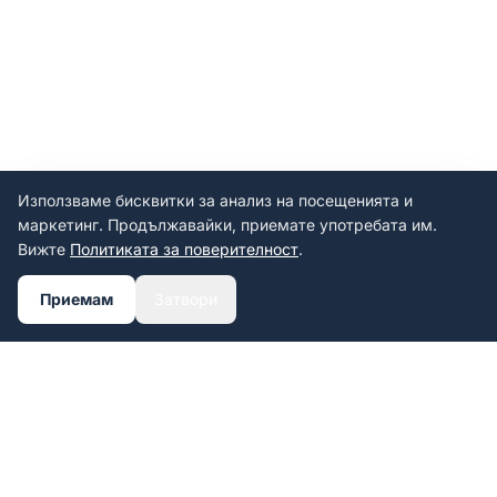
Използваме бисквитки за анализ на посещенията и
маркетинг. Продължавайки, приемате употребата им.
Вижте
Политиката за поверителност
.
Приемам
Затвори