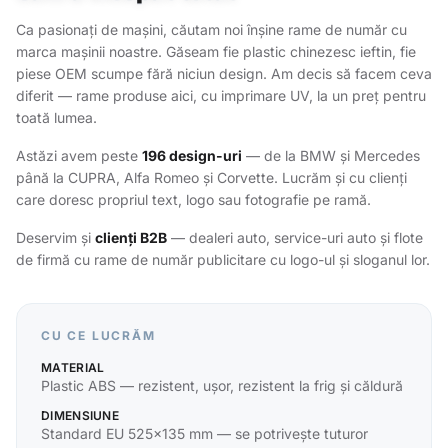
Ca pasionați de mașini, căutam noi înșine rame de număr cu
marca mașinii noastre. Găseam fie plastic chinezesc ieftin, fie
piese OEM scumpe fără niciun design. Am decis să facem ceva
diferit — rame produse aici, cu imprimare UV, la un preț pentru
toată lumea.
Astăzi avem peste
196 design-uri
— de la BMW și Mercedes
până la CUPRA, Alfa Romeo și Corvette. Lucrăm și cu clienți
care doresc propriul text, logo sau fotografie pe ramă.
Deservim și
clienți B2B
— dealeri auto, service-uri auto și flote
de firmă cu rame de număr publicitare cu logo-ul și sloganul lor.
CU CE LUCRĂM
MATERIAL
Plastic ABS — rezistent, ușor, rezistent la frig și căldură
DIMENSIUNE
Standard EU 525×135 mm — se potrivește tuturor