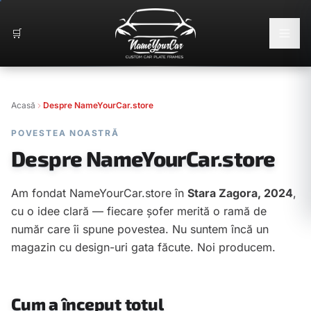
🛒
Acasă
Despre NameYourCar.store
POVESTEA NOASTRĂ
Despre NameYourCar.store
Am fondat NameYourCar.store în
Stara Zagora, 2024
,
cu o idee clară — fiecare șofer merită o ramă de
număr care îi spune povestea. Nu suntem încă un
magazin cu design-uri gata făcute. Noi producem.
Cum a început totul