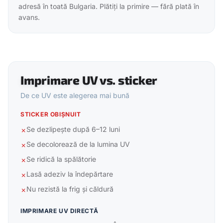
adresă în toată Bulgaria. Plătiți la primire — fără plată în
avans.
Imprimare UV vs. sticker
De ce UV este alegerea mai bună
STICKER OBIȘNUIT
Se dezlipește după 6–12 luni
✗
Se decolorează de la lumina UV
✗
Se ridică la spălătorie
✗
Lasă adeziv la îndepărtare
✗
Nu rezistă la frig și căldură
✗
IMPRIMARE UV DIRECTĂ