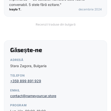
convenabil. 5 stele fără ezitare.
”
Ivaylo T.
decembrie 2024
Recenzii traduse din bulgară
Găsește-ne
ADRESĂ
Stara Zagora, Bulgaria
TELEFON
+359 899 891 929
EMAIL
contact@nameyourcar.store
PROGRAM