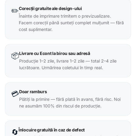
Corecții gratuite ale design-ului
✏️
Înainte de imprimare trimitem o previzualizare.
Facem corecții până sunteți complet mulțumit — fără
cost suplimentar.
Livrare cu Econt la birou sau adresă
📦
Producție 1–2 zile, livrare 1–2 zile — total 2–4 zile
lucrătoare. Urmărirea coletului în timp real.
Doar ramburs
💳
Plătiți la primire — fără plată în avans, fără risc. Noi
ne asumăm 100% din riscul de producție.
Înlocuire gratuită în caz de defect
🔄