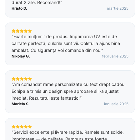
durat 2 zile. Recomand!
”
Hristo D.
martie 2025
“
Foarte mulțumit de produs. Imprimarea UV este de
calitate perfectă, culorile sunt vii. Coletul a ajuns bine
ambalat. Cu siguranță voi comanda din nou.
”
Nikolay G.
februarie 2025
“
Am comandat rame personalizate cu text drept cadou.
Echipa a trimis un design spre aprobare și l-a ajustat
imediat. Rezultatul este fantastic!
”
Mariela S.
ianuarie 2025
“
Servicii excelente și livrare rapidă. Ramele sunt solide,
imprimarea — de calitate. Ramburs este foarte