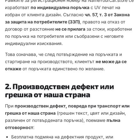
Рамките за регистрационен номер на NameYourCar.store се
изработват
по индивидуална поръчка
с UV печат на
избран от клиента дизайн. Съгласно
чл. 57, т. 3 от Закона
за защита на потребителите (ЗЗП)
, правото на отказ от
договор от разстояние
не се прилага
за стоки, изработени
по поръчка на потребителя или съобразени с неговите
индивидуални изисквания.
Това означава, че след потвърждение на поръчката и
стартиране на производството, клиентът
не може да се
откаже
от поръчката единствено по желание.
2. Производствен дефект или
грешка от наша страна
При
производствен дефект, повреда при транспорт или
грешка от наша страна
(грешен текст, цвят или дизайн,
различен от потвърдената поръчка), поемаме
пълна
отговорност
:
Безплатна подмяна на дефектния продукт, или