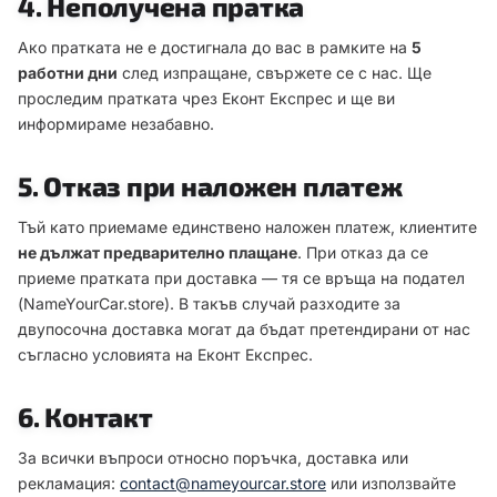
4. Неполучена пратка
Ако пратката не е достигнала до вас в рамките на
5
работни дни
след изпращане, свържете се с нас. Ще
проследим пратката чрез Еконт Експрес и ще ви
информираме незабавно.
5. Отказ при наложен платеж
Тъй като приемаме единствено наложен платеж, клиентите
не дължат предварително плащане
. При отказ да се
приеме пратката при доставка — тя се връща на подател
(NameYourCar.store). В такъв случай разходите за
двупосочна доставка могат да бъдат претендирани от нас
съгласно условията на Еконт Експрес.
6. Контакт
За всички въпроси относно поръчка, доставка или
рекламация:
contact@nameyourcar.store
или използвайте