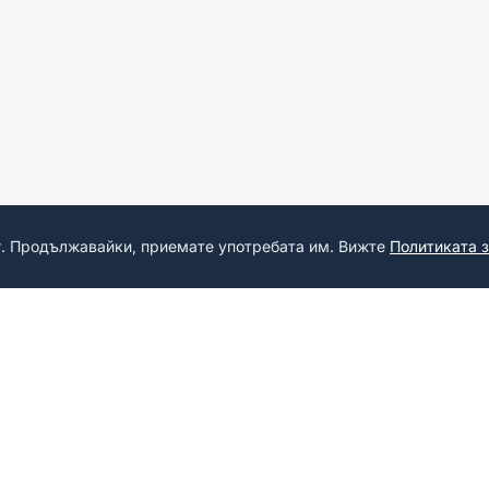
г. Продължавайки, приемате употребата им. Вижте
Политиката 
PRODUSE
LEGAL