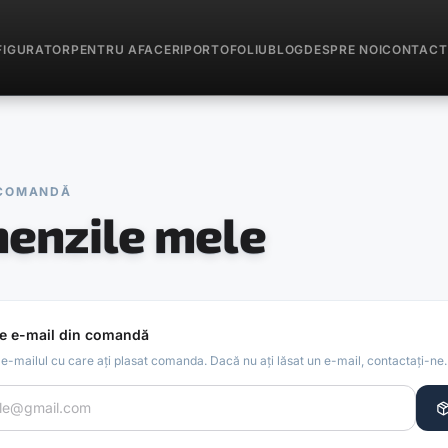
FIGURATOR
PENTRU AFACERI
PORTOFOLIU
BLOG
DESPRE NOI
CONTACT
 COMANDĂ
enzile mele
e e-mail din comandă
 e-mailul cu care ați plasat comanda. Dacă nu ați lăsat un e-mail, contactați-ne.