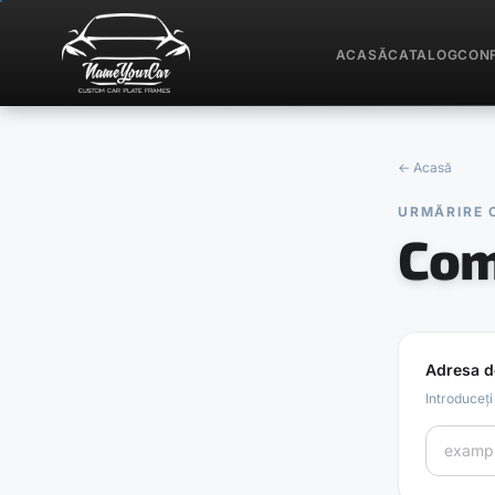
ACASĂ
CATALOG
CON
←
Acasă
URMĂRIRE
Com
Adresa d
Introduceți