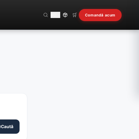
🛒
RO
Comandă acum
Caută