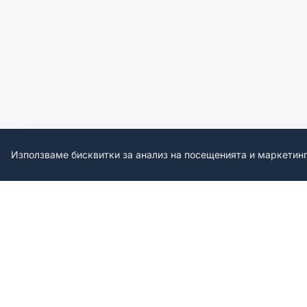
Използваме бисквитки за анализ на посещенията и маркетин
LINK-URI RAPIDE