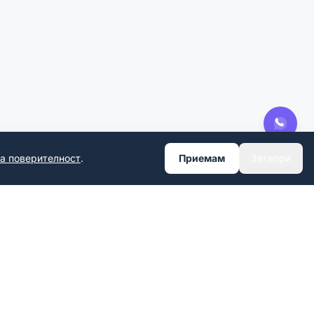
за поверителност
.
Приемам
Затвори
CONTACT