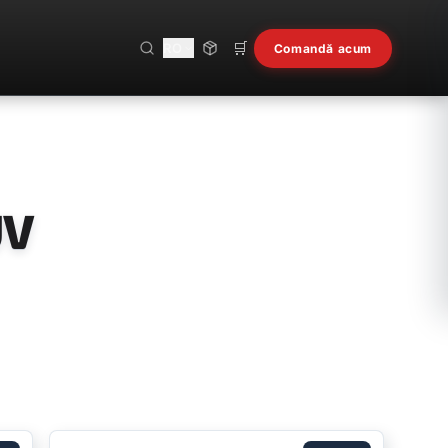
🛒
RO
Comandă acum
UV