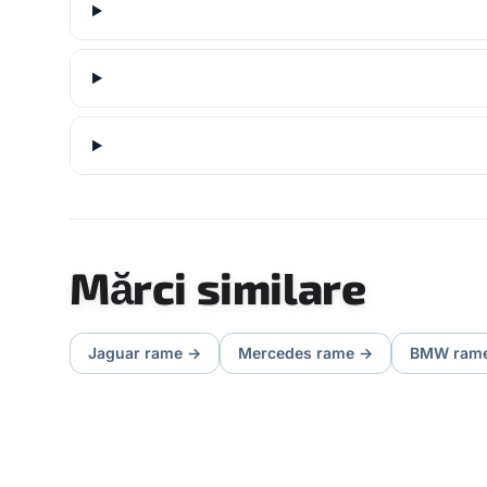
Mărci similare
Jaguar
rame
→
Mercedes
rame
→
BMW
ram