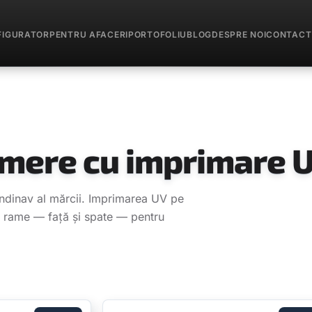
FIGURATOR
PENTRU AFACERI
PORTOFOLIU
BLOG
DESPRE NOI
CONTACT
umere cu imprimare 
dinav al mărcii. Imprimarea UV pe
 2 rame — față și spate — pentru