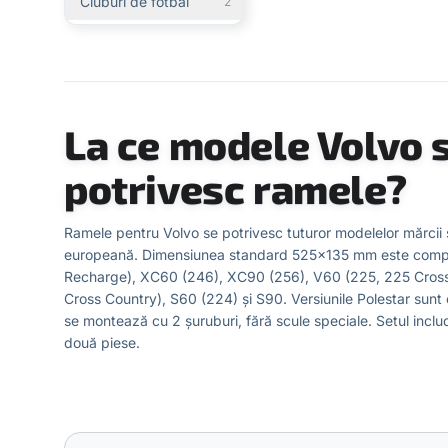
Cluburi de fotbal
2
La ce modele Volvo 
potrivesc ramele?
Ramele pentru Volvo se potrivesc tuturor modelelor mărcii
europeană. Dimensiunea standard 525×135 mm este compa
Recharge), XC60 (246), XC90 (256), V60 (225, 225 Cross
Cross Country), S60 (224) și S90. Versiunile Polestar sun
se montează cu 2 șuruburi, fără scule speciale. Setul incl
două piese.