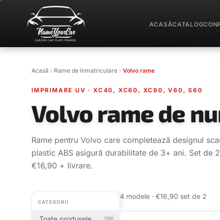
ACASĂ
CATALOG
CON
Acasă
Rame de înmatriculare
Volvo rame
IMPRIMARE UV
·
XC40, XC60, XC90, V60, S60
Volvo rame de n
Rame pentru Volvo care completează designul scan
plastic ABS asigură durabilitate de 3+ ani. Set de
€16,90 + livrare.
4 modele · €16,90 set de 2
CATEGORII
Toate produsele
196