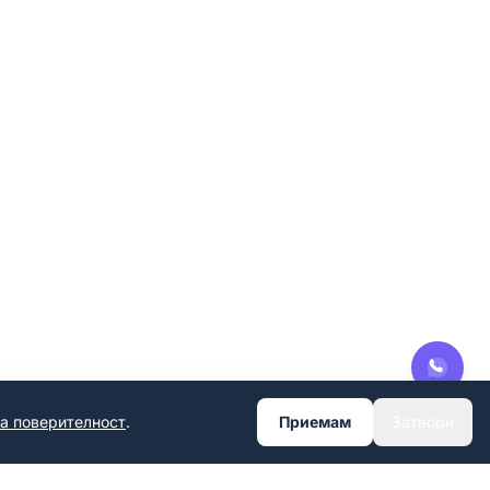
за поверителност
.
Приемам
Затвори