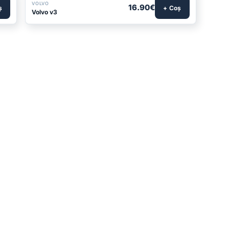
VOLVO
16.90€
ș
+ Coș
Volvo v3