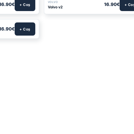
VOLVO
16.90€
16.90€
+ Coș
+ Co
Volvo v2
16.90€
+ Coș