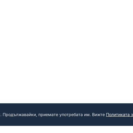
г. Продължавайки, приемате употребата им. Вижте
Политиката 