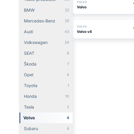
VOLVO
Volvo
BMW
22
Mercedes-Benz
25
VOLVO
Audi
Volvo v4
43
Volkswagen
24
SEAT
6
Škoda
7
Opel
4
Toyota
1
Honda
10
Tesla
2
Volvo
4
Subaru
4