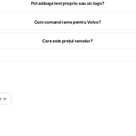
Pot adăuga text propriu sau un logo?
Cum comand rame pentru Volvo?
Care este prețul ramelor?
e
→