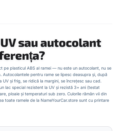
UV sau autocolant
iferența?
ct pe plasticul ABS al ramei — nu este un autocolant, nu se
ă. Autocolantele pentru rame se lipesc deasupra și, după
a UV și frig, se ridică la margini, se încrețesc sau cad.
n lac special rezistent la UV și rezistă 3+ ani (testat
re, ploaie și temperaturi sub zero. Culorile rămân vii din
eea toate ramele de la NameYourCar.store sunt cu printare