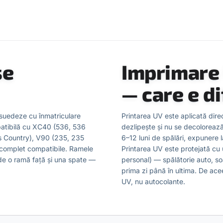
se
Imprimare 
— care e d
 suedeze cu înmatriculare
Printarea UV este aplicată dire
tibilă cu XC40 (536, 536
dezlipește și nu se decoloreaz
 Country), V90 (235, 235
6–12 luni de spălări, expunere l
t complet compatibile. Ramele
Printarea UV este protejată cu u
ude o ramă față și una spate —
personal) — spălătorie auto, soa
prima zi până în ultima. De ac
UV, nu autocolante.