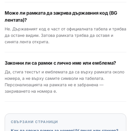
Може ли рамката да закрива държавния код (BG
лентата)?
Не. Държавният код е част от официалната табела и трябва
да остане видим. Затова рамката трябва да оставя и
синята лента открита.
Законни ли са рамки с лично име или емблема?
Да, стига текстът и емблемата да са върху рамката около
номера, а не върху самите символи на табелата.
Персонализацията на рамката не е забранена —
закриването на номера е.
СВЪРЗАНИ СТРАНИЦИ
Как да сложа рамки за номер
UV печат или стикер?