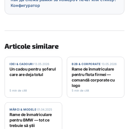
Конфигуратор
Articole similare
IDEI & CADOURI
·
13.05.2026
B2B & CORPORATE
·
13.05.2026
Un cadou pentru șoferul
Rame de înmatriculare
care are deja totul
pentru flota firmei —
comandă corporate cu
logo
5 min de citit
5 min de citit
MĂRCI & MODELE
·
01.04.2025
Rame de înmatriculare
pentru BMW — tot ce
trebuie să știi