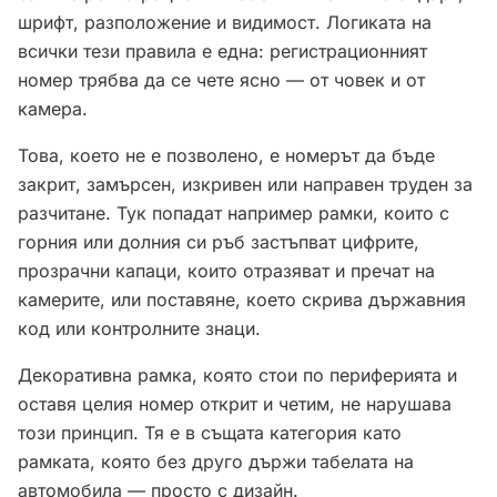
шрифт, разположение и видимост. Логиката на
всички тези правила е една: регистрационният
номер трябва да се чете ясно — от човек и от
камера.
Това, което не е позволено, е номерът да бъде
закрит, замърсен, изкривен или направен труден за
разчитане. Тук попадат например рамки, които с
горния или долния си ръб застъпват цифрите,
прозрачни капаци, които отразяват и пречат на
камерите, или поставяне, което скрива държавния
код или контролните знаци.
Декоративна рамка, която стои по периферията и
оставя целия номер открит и четим, не нарушава
този принцип. Тя е в същата категория като
рамката, която без друго държи табелата на
автомобила — просто с дизайн.