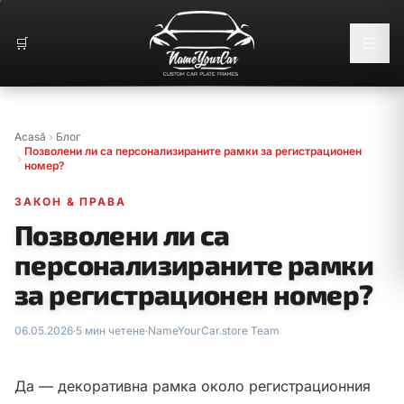
🛒
Acasă
Блог
Позволени ли са персонализираните рамки за регистрационен
номер?
ЗАКОН & ПРАВА
Позволени ли са
персонализираните рамки
за регистрационен номер?
06.05.2026
·
5 мин четене
·
NameYourCar.store Team
Да — декоративна рамка около регистрационния