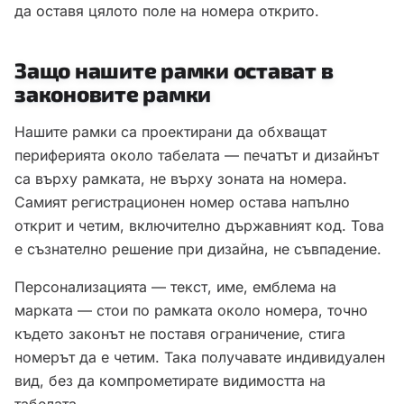
да оставя цялото поле на номера открито.
Защо нашите рамки остават в
законовите рамки
Нашите рамки са проектирани да обхващат
периферията около табелата — печатът и дизайнът
са върху рамката, не върху зоната на номера.
Самият регистрационен номер остава напълно
открит и четим, включително държавният код. Това
е съзнателно решение при дизайна, не съвпадение.
Персонализацията — текст, име, емблема на
марката — стои по рамката около номера, точно
където законът не поставя ограничение, стига
номерът да е четим. Така получавате индивидуален
вид, без да компрометирате видимостта на