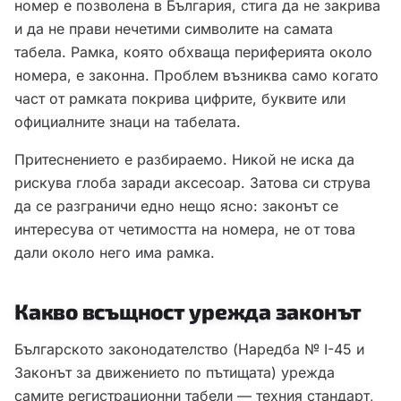
номер е позволена в България, стига да не закрива
и да не прави нечетими символите на самата
табела. Рамка, която обхваща периферията около
номера, е законна. Проблем възниква само когато
част от рамката покрива цифрите, буквите или
официалните знаци на табелата.
Притеснението е разбираемо. Никой не иска да
рискува глоба заради аксесоар. Затова си струва
да се разграничи едно нещо ясно: законът се
интересува от четимостта на номера, не от това
дали около него има рамка.
Какво всъщност урежда законът
Българското законодателство (Наредба № I-45 и
Законът за движението по пътищата) урежда
самите регистрационни табели — техния стандарт,