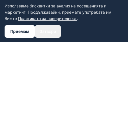
Използваме бисквитки за анализ на посещенията и
маркетинг. Продължавайки, приемате употребата им.
Вижте
Политиката за поверителност
.
Приемам
Затвори
Rame de înmatriculare personalizate
cu imprimare UV.