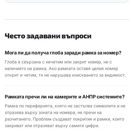
Често задавани въпроси
Мога ли да получа глоба заради рамка за номер?
Глоба е свързана с нечетим или закрит номер, не с
наличието на рамка. Ако рамката оставя целия номер
открит и четим, тя не нарушава изискването за видимост.
Рамката пречи ли на камерите и АНПР системите?
Рамка по периферията, която не застъпва символите и не
отразява върху зоната на номера, не пречи на
разчитането. Проблем създават покрития и рамки, които
закриват или отразяват върху самите цифри.