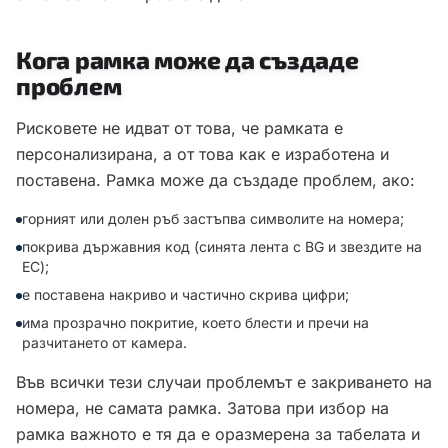
Кога рамка може да създаде
проблем
Рисковете не идват от това, че рамката е
персонализирана, а от това как е изработена и
поставена. Рамка може да създаде проблем, ако:
горният или долен ръб застъпва символите на номера;
покрива държавния код (синята лента с BG и звездите на
ЕС);
е поставена накриво и частично скрива цифри;
има прозрачно покритие, което блести и пречи на
разчитането от камера.
Във всички тези случаи проблемът е закриването на
номера, не самата рамка. Затова при избор на
рамка важното е тя да е оразмерена за табелата и