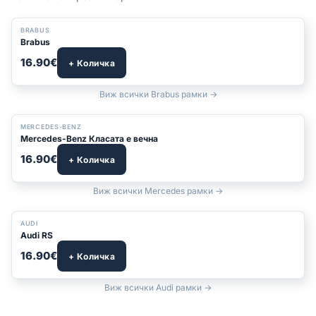
BRABUS
Brabus
16.90€
+ Количка
Виж всички Brabus рамки →
БЕСТСЕЛЪР
MERCEDES-BENZ
Mercedes-Benz Класата е вечна
16.90€
+ Количка
Виж всички Mercedes рамки →
БЕСТСЕЛЪР
AUDI
Audi RS
16.90€
+ Количка
Виж всички Audi рамки →