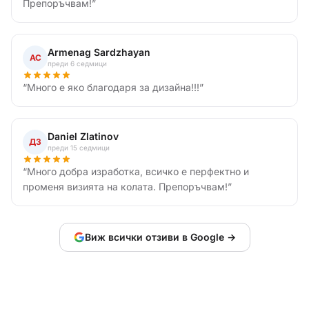
Препоръчвам!
”
Armenag Sardzhayan
АС
преди 6 седмици
“
Много е яко благодаря за дизайна!!!
”
Daniel Zlatinov
ДЗ
преди 15 седмици
“
Много добра изработка, всичко е перфектно и
променя визията на колата. Препоръчвам!
”
Виж всички отзиви в Google →