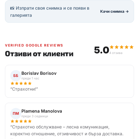
📸 Изпрати своя снимка и се появи в
Качи снимка →
галерията
VERIFIED GOOGLE REVIEWS
5.0
Отзиви от клиенти
4 отзива
Borislav Borisov
ББ
преди 1 час
“
Страхотни!
”
Plamena Manolova
ПМ
преди 3 седмици
“
Страхотно обслужване – лесна комуникация,
коректно отношение, отзивчивост и бърза доставка.