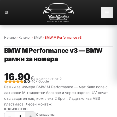
🛒
Начало
Каталог
BMW
BMW M Performance v3
BMW M Performance v3
—
BMW
рамки за номера
16.90
€
/ комплект от 2
5.0
· 40+ Google
Рамки за номера BMW M Performance — мат бяло поле с
лакирани М трицветни блокове и черен надпис. UV печат
със защитен лак, комплект 2 броя.
Издръжлива ABS
пластмаса. Лесен монтаж.
КОЛИЧЕСТВО
Стандартна
1