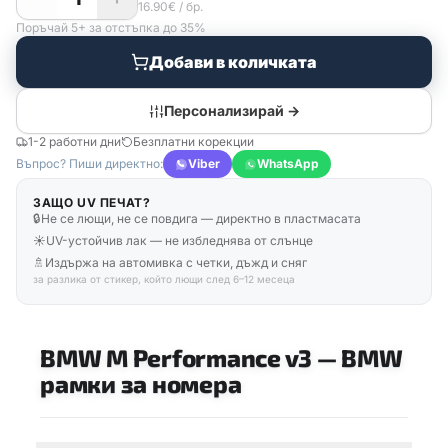
16.90
€
/ бр.
Поръчай 5+ за отстъпка до 35%
Добави в количката
Персонализирай →
1-2 работни дни
Безплатни корекции
Въпрос? Пиши директно:
Viber
WhatsApp
ЗАЩО UV ПЕЧАТ?
🔒
Не се лющи, не се повдига — директно в пластмасата
☀️
UV-устойчив лак — не избледнява от слънце
🚿
Издържа на автомивка с четки, дъжд и сняг
за разлика от стикер, който лющи след 6–12 месеца
BMW M Performance v3
—
BMW
рамки за номера