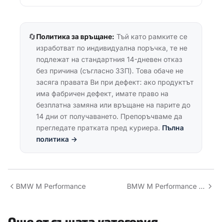
🔄
Политика за връщане:
Тъй като рамките се
изработват по индивидуална поръчка, те не
подлежат на стандартния 14-дневен отказ
без причина (съгласно ЗЗП). Това обаче не
засяга правата Ви при дефект: ако продуктът
има фабричен дефект, имате право на
безплатна замяна или връщане на парите до
14 дни от получаването. Препоръчваме да
прегледате пратката пред куриера.
Пълна
политика →
BMW M Performance
BMW M Performance v4
Още от същата категория