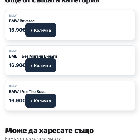
BMW
BMW Bavarec
16.90€
+ Количка
BMW
БМВ = Без Мигачи Винаги
16.90€
+ Количка
BMW
BMW I Am The Boss
16.90€
+ Количка
Може да харесате също
Рамки от свързани марки