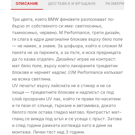
ОПИСАНИЕ
ДОСТАВКА И ВРЪЩАНЕ
РАЗМЕРИ
Три цвята, които BMW феновете разпознават по-
бързо от собственото си име: светлосиньо,
тъмносиньо, червено. M Performance, трети дизайн,
ги слага в едри диагонални блокове върху бяло поле
— не намек, а знаме. За шофьора, който е сложил M
пакета не за паркинга, а за пътя, и иска предницата
да го казва отдалеч. Дизайнът играе на контраст:
мат бяло поле, върху което лакираните трицветни
блокове и черният надпис ///M Performance изпъкват
на всяка светлина.
UV печатът върху лайсната не е стикер и не се
лющи — трицветните блокове и надписът са под
слой прозрачен UV лак, който ги прави по-наситени
и ги пази от слънце, търкане и автомивка, докато
бялото поле остава гладко матово. Контрастът мат–
гланц се вижда под ъгъл и се усеща с пръст. Затова
и след години рамката изглежда като в деня на
монтажа. Личен тест над 3 години.