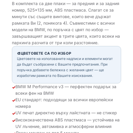
В комплекта са две плаки — за предния и за задния
номер, 525×135 мм, ABS пластмаса. Слагат се за
минути със същите винтове, които вече държат
рамката Ви (2, понякога 4). Съвместими с всички
модели на BMW, по поръчка с цвят по избор —
завършващият акцент в трите цвята, които всеки на
паркинга разчита от три коли разстояние.
🎨
ЦВЕТОВЕТЕ СА ПО ИЗБОР
Цветовете на използваните надписи и елементи могат
да бъдат съобразени с Вашите предпочитания. При
поръчка добавете бележка с желания цвят — ще
изработим рамката по Вашите изисквания.
BMW M Performance v3 — перфектен подарък за
✓
всеки фен на BMW
EU стандарт: подходящи за всички европейски
✓
номера
UV печат директно върху лайстната — не стикер
✓
Висококачествена ABS пластмаса — устойчива на
✓
UV лъчение, автомивка и атмосферни влияния
Лесен монтаж за под 5 минути