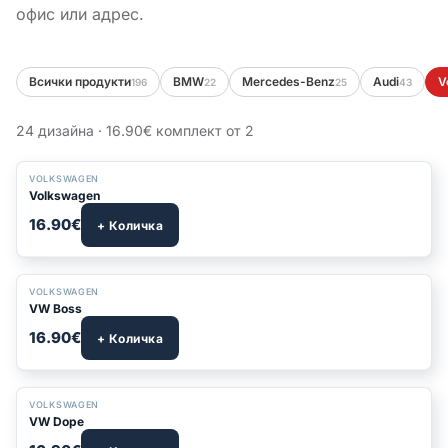
офис или адрес.
Всички продукти
BMW
Mercedes-Benz
Audi
V
196
22
25
43
24 дизайна · 16.90€ комплект от 2
VOLKSWAGEN
Volkswagen
16.90€
+ Количка
VOLKSWAGEN
VW Boss
16.90€
+ Количка
VOLKSWAGEN
VW Dope