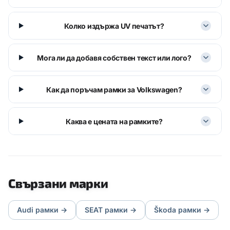
Колко издържа UV печатът?
Мога ли да добавя собствен текст или лого?
Как да поръчам рамки за Volkswagen?
Каква е цената на рамките?
Свързани марки
Audi
рамки
→
SEAT
рамки
→
Škoda
рамки
→