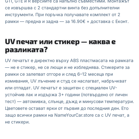
GTI, GTE и R версиите са напълно съвместими. Монтажът
се извършва с 2 стандартни винта без допълнителни
инструменти. При поръчка получавате комплект от 2
рамки — предна и задна — за 16.90€ + доставка с Еконт.
UV печат или стикер — каква е
разликата?
UV печатът е директно върху ABS пластмасата на рамката
— не е стикер, не се лющи и не избледнява. Стикерите за
рамки се залепват отгоре и след 6–12 месеца при
измивания, UV лъчение и студ се наслагват, набръчкват
или отпадат. UV печатът е защитен с специален UV-
устойчив лак и издържа 3+ години (потвърдено от личен
тест) — автомивка, слънце, дъжд и минусови температури.
Цветовете остават ярки от първия до последния ден. Ето
защо всички рамки на NameYourCar.store са с UV печат, а
не стикери.