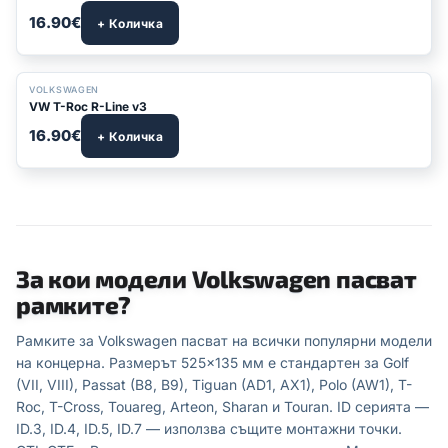
16.90€
+ Количка
VOLKSWAGEN
VW T-Roc R-Line v3
16.90€
+ Количка
За кои модели Volkswagen пасват
рамките?
Рамките за Volkswagen пасват на всички популярни модели
на концерна. Размерът 525×135 мм е стандартен за Golf
(VII, VIII), Passat (B8, B9), Tiguan (AD1, AX1), Polo (AW1), T-
Roc, T-Cross, Touareg, Arteon, Sharan и Touran. ID серията —
ID.3, ID.4, ID.5, ID.7 — използва същите монтажни точки.