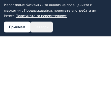
Използваме бисквитки за анализ на посещенията и
маркетинг. Продължавайки, приемате употребата им.
Вижте
Политиката за поверителност
.
Приемам
Затвори
Персонализирани рамки за
регистрационни табели с UV