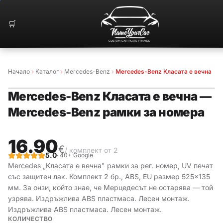
🛒
Начало
Каталог
Mercedes-Benz
Mercedes-Benz Класата е вечна
Mercedes-Benz Класата е вечна
—
🔥
БЕСТСЕЛЪР
Mercedes-Benz рамки за номера
16.90
€
/ комплект от 2
5.0
· 40+ Google
Mercedes „Класата е вечна" рамки за рег. номер, UV печат
със защитен лак. Комплект 2 бр., ABS, EU размер 525×135
мм. За онзи, който знае, че Мерцедесът не остарява — той
узрява. Издръжлива ABS пластмаса. Лесен монтаж.
Издръжлива ABS пластмаса. Лесен монтаж.
КОЛИЧЕСТВО