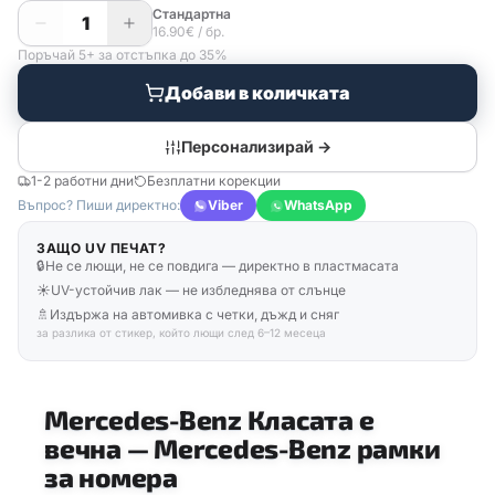
Стандартна
1
16.90
€
/ бр.
Поръчай 5+ за отстъпка до 35%
Добави в количката
Персонализирай →
1-2 работни дни
Безплатни корекции
Въпрос? Пиши директно:
Viber
WhatsApp
ЗАЩО UV ПЕЧАТ?
🔒
Не се лющи, не се повдига — директно в пластмасата
☀️
UV-устойчив лак — не избледнява от слънце
🚿
Издържа на автомивка с четки, дъжд и сняг
за разлика от стикер, който лющи след 6–12 месеца
Mercedes-Benz Класата е
вечна
—
Mercedes-Benz рамки
за номера