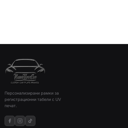
Персонализирани рамки за
регистрационни табели с UV
печат.