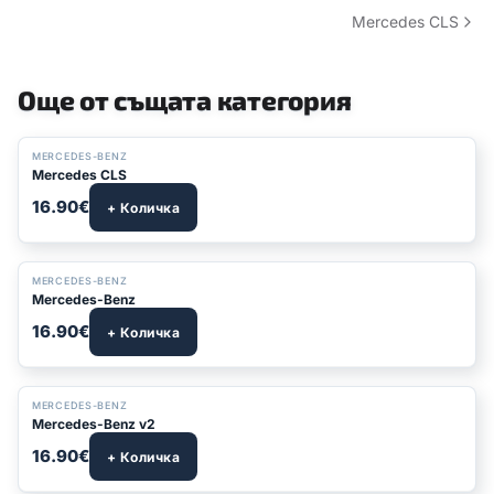
Mercedes CLS
Още от същата категория
MERCEDES-BENZ
Mercedes CLS
16.90€
+ Количка
БЕСТСЕЛЪР
MERCEDES-BENZ
Mercedes-Benz
16.90€
+ Количка
MERCEDES-BENZ
Mercedes-Benz v2
16.90€
+ Количка