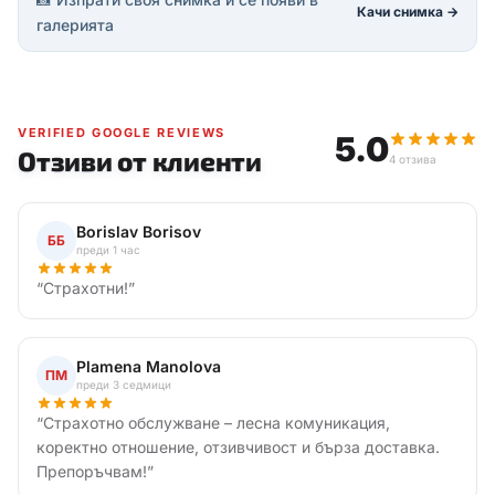
Качи снимка →
галерията
VERIFIED GOOGLE REVIEWS
5.0
Отзиви от клиенти
4 отзива
Borislav Borisov
ББ
преди 1 час
“
Страхотни!
”
Plamena Manolova
ПМ
преди 3 седмици
“
Страхотно обслужване – лесна комуникация,
коректно отношение, отзивчивост и бърза доставка.
Препоръчвам!
”