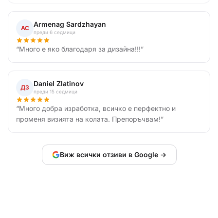
Armenag Sardzhayan
АС
преди 6 седмици
“
Много е яко благодаря за дизайна!!!
”
Daniel Zlatinov
ДЗ
преди 15 седмици
“
Много добра изработка, всичко е перфектно и
променя визията на колата. Препоръчвам!
”
Виж всички отзиви в Google →