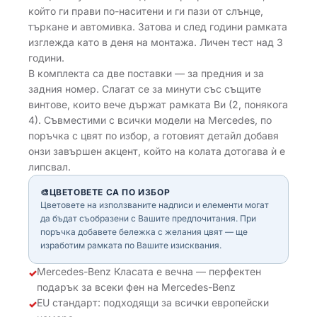
който ги прави по-наситени и ги пази от слънце,
търкане и автомивка. Затова и след години рамката
изглежда като в деня на монтажа. Личен тест над 3
години.
В комплекта са две поставки — за предния и за
задния номер. Слагат се за минути със същите
винтове, които вече държат рамката Ви (2, понякога
4). Съвместими с всички модели на Mercedes, по
поръчка с цвят по избор, а готовият детайл добавя
онзи завършен акцент, който на колата дотогава ѝ е
липсвал.
🎨
ЦВЕТОВЕТЕ СА ПО ИЗБОР
Цветовете на използваните надписи и елементи могат
да бъдат съобразени с Вашите предпочитания. При
поръчка добавете бележка с желания цвят — ще
изработим рамката по Вашите изисквания.
Mercedes-Benz Класата е вечна — перфектен
✓
подарък за всеки фен на Mercedes-Benz
EU стандарт: подходящи за всички европейски
✓