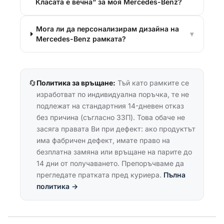
Класата е вечна“ за моя Mercedes-Benz?
Мога ли да персонализирам дизайна на
▾
Mercedes-Benz рамката?
🔄
Политика за връщане:
Тъй като рамките се
изработват по индивидуална поръчка, те не
подлежат на стандартния 14-дневен отказ
без причина (съгласно ЗЗП). Това обаче не
засяга правата Ви при дефект: ако продуктът
има фабричен дефект, имате право на
безплатна замяна или връщане на парите до
14 дни от получаването. Препоръчваме да
прегледате пратката пред куриера.
Пълна
политика →