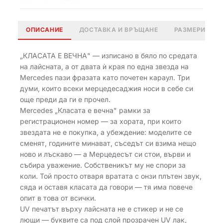
ОПИСАНИЕ
ДОСТАВКА И ВРЪЩАНЕ
РАЗМЕРИ
„КЛАСАТА Е ВЕЧНА" — изписано в бяло по средата
на лайсната, а от двата ѝ края по една звезда на
Mercedes пази фразата като почетен караул. Три
думи, които всеки мерцедесаджия носи в себе си
още преди да ги е прочел.
Mercedes „Класата е вечна" рамки за
регистрационен номер — за хората, при които
звездата не е покупка, а убеждение: моделите се
сменят, годините минават, съседът си взима нещо
ново и лъскаво — а Мерцедесът си стои, върви и
събира уважение. Собственикът му не спори за
коли. Той просто отваря вратата с онзи плътен звук,
сяда и оставя класата да говори — тя има повече
опит в това от всички.
UV печатът върху лайсната не е стикер и не се
лющи — буквите са под слой прозрачен UV лак,