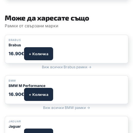
Може да харесате също
Рамки от свързани марки
BRABUS
Brabus
16.90€
+ Количка
Виж всички Brabus рамки →
БЕСТСЕЛЪР
BMW
BMW M Performance
16.90€
+ Количка
Виж всички BMW рамки →
JAGUAR
Jaguar