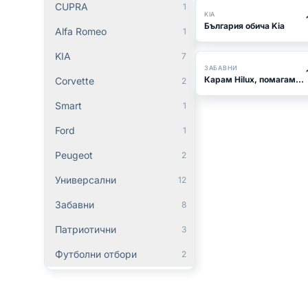
CUPRA
1
KIA
България обича Kia
Alfa Romeo
1
KIA
7
БЕСТСЕЛЪР
ЗАБАВНИ
Карам Hilux, помагам на цялото село
Corvette
2
Smart
1
Ford
1
Peugeot
2
Универсални
12
Забавни
8
Патриотични
3
Футболни отбори
2