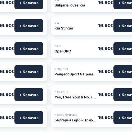
KIA
16.90€
16.90€
+ Количка
+ Коли
Bulgaria loves Kia
KIA
16.90€
16.90€
+ Количка
+ Коли
Kia Stinger
OPEL
16.90€
16.90€
+ Количка
+ Коли
Opel OPC
БЕСТСЕЛЪР
PEUGEOT
16.90€
16.90€
+ Количка
+ Коли
Peugeot Sport GT рамка за номер
ЗАБАВНИ
16.90€
16.90€
+ Количка
+ Коли
Yes, I See You! & No, I Don't Care — Забавна рамка за номер
ПАТРИОТИЧНИ
16.90€
16.90€
+ Количка
+ Коли
България Герб и Трибагреник