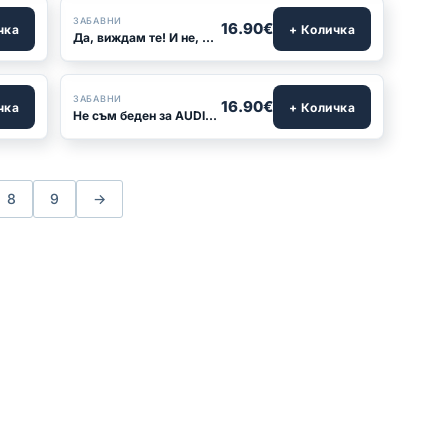
ЗАБАВНИ
16.90€
чка
+ Количка
Да, виждам те! И не, не ми пука!
ЗАБАВНИ
16.90€
чка
+ Количка
Не съм беден за AUDI. Просто умен!
8
9
→