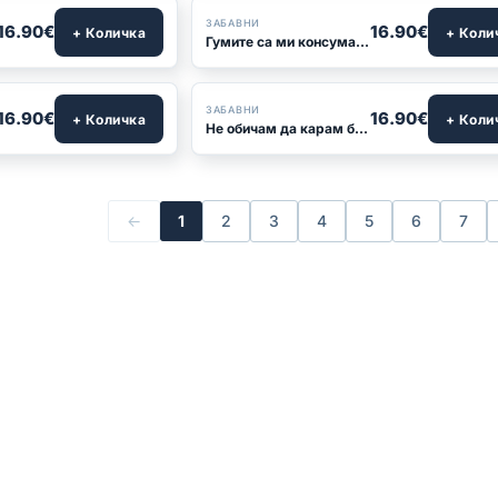
ЗАБАВНИ
16.90€
16.90€
+ Количка
+ Коли
Гумите са ми консуматив
ЗАБАВНИ
16.90€
16.90€
+ Количка
+ Коли
Не обичам да карам бързо... V8-ка ме принуждава
←
1
2
3
4
5
6
7