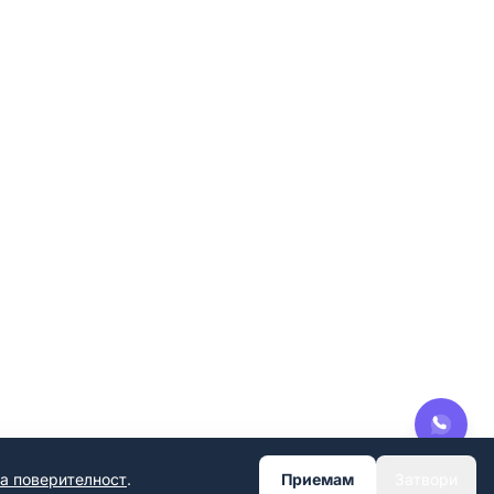
за поверителност
.
Приемам
Затвори