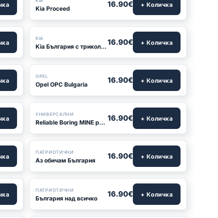
KIA
16.90€
чка
+ Количка
Kia Proceed
KIA
16.90€
чка
+ Количка
Kia България с трикольор
БЕСТСЕЛЪР
OPEL
16.90€
чка
+ Количка
Opel OPC Bulgaria
БЕСТСЕЛЪР
УНИВЕРСАЛНИ
16.90€
чка
+ Количка
Reliable Boring MINE рамка за номер
БЕСТСЕЛЪР
ПАТРИОТИЧНИ
16.90€
чка
+ Количка
Аз обичам България
ПАТРИОТИЧНИ
16.90€
чка
+ Количка
България над всичко