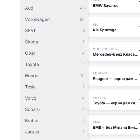
BMW
BMW Bavarec
Audi
43
Volkswagen
24
KIA
Kia Sportage
SEAT
6
Škoda
7
БЕСТСЕЛЪР
MERCEDES-BENZ
Opel
4
Mercedes-Benz Класата е вечна
Toyota
1
PEUGEOT
Honda
10
Peugeot — черни рамки със зелен кант
Tesla
2
Volvo
4
TOYOTA
Toyota — черни рамки с червен надпис
Subaru
4
Brabus
2
BMW
БМВ = Без Мигачи Винаги
Jaguar
2