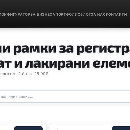
КОНФИГУРАТОР
ЗА БИЗНЕСА
ПОРТФОЛИО
БЛОГ
ЗА НАС
КОНТАКТИ
и рамки за регист
ат и лакирани елем
лект от 2 бр. за 16.90€