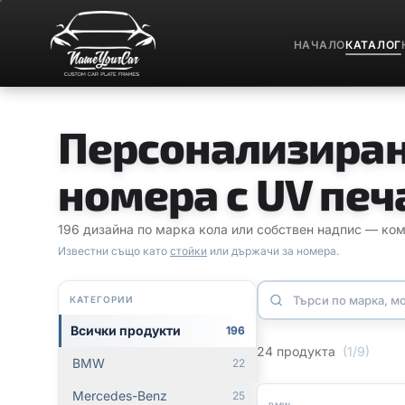
НАЧАЛО
КАТАЛОГ
Персонализиран
номера с UV печ
196 дизайна по марка кола или собствен надпис — комп
Известни също като
стойки
или държачи за номера.
КАТЕГОРИИ
Всички продукти
196
24 продукта
(
1
/
9
)
BMW
22
Mercedes-Benz
25