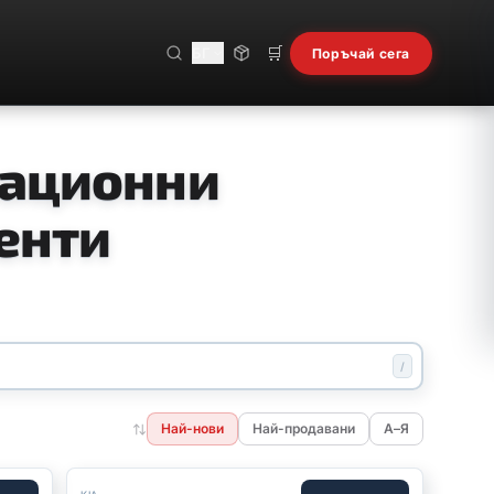
🛒
БГ
Поръчай сега
рационни
енти
/
Най-нови
Най-продавани
А–Я