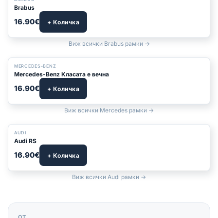
Brabus
16.90€
+ Количка
Виж всички Brabus рамки →
БЕСТСЕЛЪР
MERCEDES-BENZ
Mercedes-Benz Класата е вечна
16.90€
+ Количка
Виж всички Mercedes рамки →
БЕСТСЕЛЪР
AUDI
Audi RS
16.90€
+ Количка
Виж всички Audi рамки →
ОТ