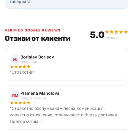
галерията
VERIFIED GOOGLE REVIEWS
5.0
Отзиви от клиенти
4 отзива
Borislav Borisov
ББ
преди 1 час
“
Страхотни!
”
Plamena Manolova
ПМ
преди 3 седмици
“
Страхотно обслужване – лесна комуникация,
коректно отношение, отзивчивост и бърза доставка.
Препоръчвам!
”