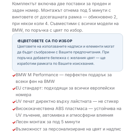
Комплектът включва две поставки за преден и
заден номер. Монтажът отнема под 5 минути с
винтовете от досегашната рамка — обикновено 2,
при някои коли 4. Съвместими с всички модели на
BMW, по поръчка с цвят по избор.
🎨
ЦВЕТОВЕТЕ СА ПО ИЗБОР
Цветовете на използваните надписи и елементи могат
да бъдат съобразени с Вашите предпочитания. При
поръчка добавете бележка с желания цвят — ще
изработим рамката по Вашите изисквания.
BMW M Performance — перфектен подарък за
✓
всеки фен на BMW
EU стандарт: подходящи за всички европейски
✓
номера
UV печат директно върху лайстната — не стикер
✓
Висококачествена ABS пластмаса — устойчива на
✓
UV лъчение, автомивка и атмосферни влияния
Лесен монтаж за под 5 минути
✓
Възможност за персонализиране на цвят и надпис
✓