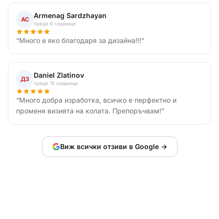
Armenag Sardzhayan
АС
преди 6 седмици
“
Много е яко благодаря за дизайна!!!
”
Daniel Zlatinov
ДЗ
преди 15 седмици
“
Много добра изработка, всичко е перфектно и
променя визията на колата. Препоръчвам!
”
Виж всички отзиви в Google →