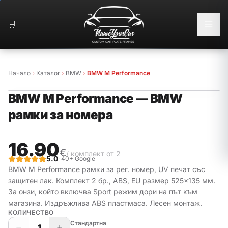
🛒
Начало
Каталог
BMW
BMW M Performance
BMW M Performance
—
BMW
🔥
БЕСТСЕЛЪР
рамки за номера
16.90
€
/ комплект от 2
5.0
· 40+ Google
BMW M Performance рамки за рег. номер, UV печат със
защитен лак. Комплект 2 бр., ABS, EU размер 525×135 мм.
За онзи, който включва Sport режим дори на път към
магазина.
Издръжлива ABS пластмаса. Лесен монтаж.
КОЛИЧЕСТВО
Стандартна
1