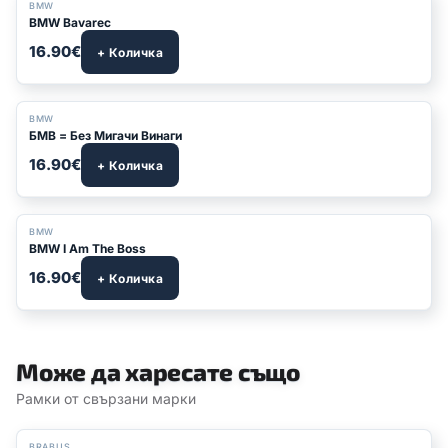
BMW
BMW Bavarec
16.90€
+ Количка
BMW
БМВ = Без Мигачи Винаги
16.90€
+ Количка
BMW
BMW I Am The Boss
16.90€
+ Количка
Може да харесате също
Рамки от свързани марки
BRABUS