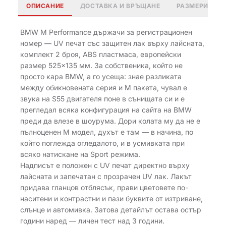
ОПИСАНИЕ
ДОСТАВКА И ВРЪЩАНЕ
РАЗМЕРИ
BMW M Performance държачи за регистрационен
номер — UV печат със защитен лак върху лайсната,
комплект 2 броя, ABS пластмаса, европейски
размер 525×135 мм. За собственика, който не
просто кара BMW, а го усеща: знае разликата
между обикновената серия и M пакета, чувал е
звука на S55 двигателя поне в сънищата си и е
прегледал всяка конфигурация на сайта на BMW
преди да влезе в шоурума. Дори колата му да не е
пълноценен M модел, духът е там — в начина, по
който поглежда огледалото, и в усмивката при
всяко натискане на Sport режима.
Надписът е положен с UV печат директно върху
лайсната и запечатан с прозрачен UV лак. Лакът
придава гланцов отблясък, прави цветовете по-
наситени и контрастни и пази буквите от изтриване,
слънце и автомивка. Затова детайлът остава остър
години наред — личен тест над 3 години.