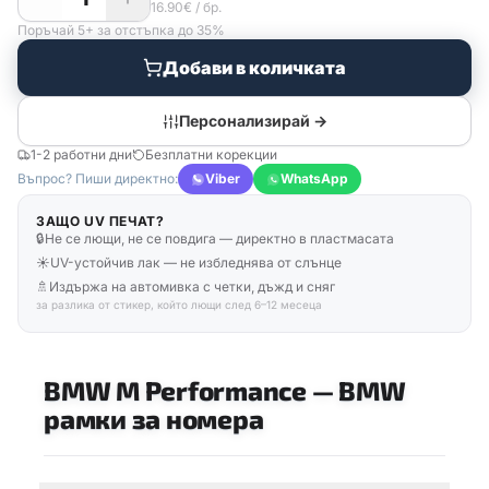
16.90
€
/ бр.
Поръчай 5+ за отстъпка до 35%
Добави в количката
Персонализирай →
1-2 работни дни
Безплатни корекции
Въпрос? Пиши директно:
Viber
WhatsApp
ЗАЩО UV ПЕЧАТ?
🔒
Не се лющи, не се повдига — директно в пластмасата
☀️
UV-устойчив лак — не избледнява от слънце
🚿
Издържа на автомивка с четки, дъжд и сняг
за разлика от стикер, който лющи след 6–12 месеца
BMW M Performance
—
BMW
рамки за номера