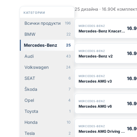
25 дизайна · 16.90€ комплект
КАТЕГОРИИ
Всички продукти
196
БЕСТСЕЛЪР
MERCEDES-BENZ
16.
Mercedes-Benz Класата е вечна
BMW
22
Mercedes-Benz
25
MERCEDES-BENZ
16.
Audi
Mercedes-Benz v2
43
Volkswagen
24
MERCEDES-BENZ
SEAT
16.
6
Mercedes AMG v3
Škoda
7
Opel
4
MERCEDES-BENZ
16.
Mercedes AMG v6
Toyota
1
Honda
10
MERCEDES-BENZ
16.
Mercedes AMG Driving Performance v3
Tesla
2