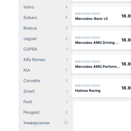
Volvo
4
MERCEDES-BENZ
16.
Subaru
4
Mercedes-Benz v3
Brabus
2
MERCEDES-BENZ
Jaguar
2
16.
Mercedes AMG Driving Performance v5
CUPRA
1
Alfa Romeo
1
MERCEDES-BENZ
16.
Mercedes AMG Performance
KIA
7
Corvette
2
MERCEDES-BENZ
16.
Haimus Racing
Smart
1
Ford
1
Peugeot
2
Универсални
12