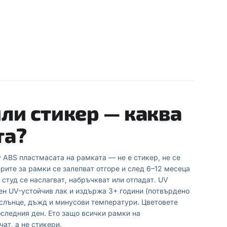
или стикер — каква
та?
 ABS пластмасата на рамката — не е стикер, не се
рите за рамки се залепват отгоре и след 6–12 месеца
 студ се наслагват, набръчкват или отпадат. UV
ен UV-устойчив лак и издържа 3+ години (потвърдено
 слънце, дъжд и минусови температури. Цветовете
оследния ден. Ето защо всички рамки на
чат, а не стикери.