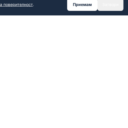
за поверителност
.
Приемам
Затвори
НФОРМАЦИЯ
КОНТАКТИ
+359 899 891 929
ост
contact@nameyourcar.store
България · Доставка до цяла
Европа
🇧🇬
Произведено в България