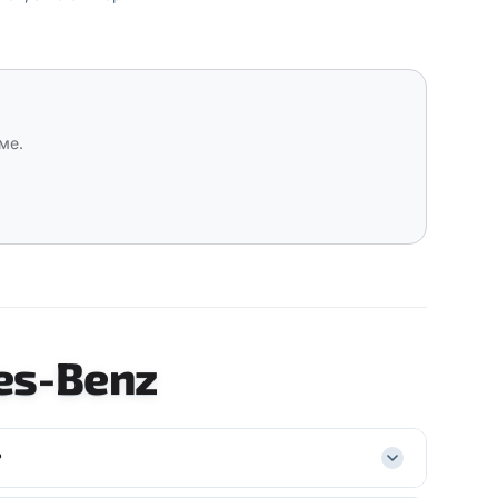
ме.
es-Benz
?