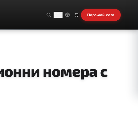
🛒
БГ
Поръчай сега
ионни номера с