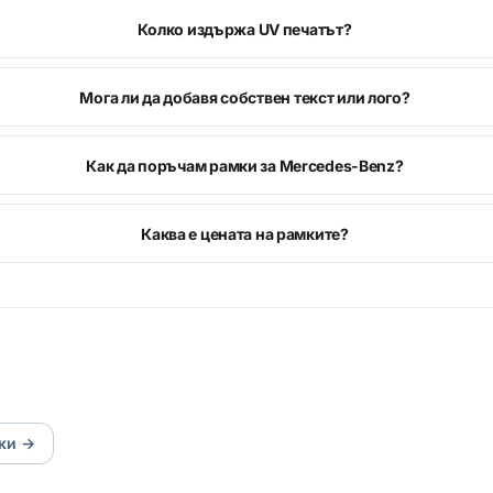
Колко издържа UV печатът?
Мога ли да добавя собствен текст или лого?
Как да поръчам рамки за Mercedes-Benz?
Каква е цената на рамките?
ки
→