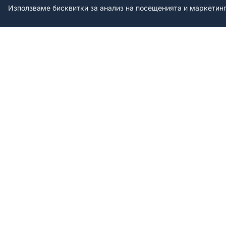
Използваме бисквитки за анализ на посещенията и маркетин
БЪРЗИ ВРЪЗКИ
Начало
Каталог
Конфигуратор
Персонализирани рамки за
регистрационни табели с UV
За нас
печат.
Портфолио
Блог