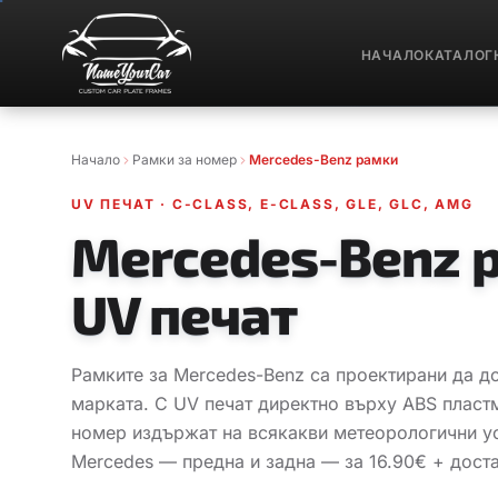
НАЧАЛО
КАТАЛОГ
Начало
Рамки за номер
Mercedes-Benz рамки
UV ПЕЧАТ
·
C-CLASS, E-CLASS, GLE, GLC, AMG
Mercedes-Benz 
UV печат
Рамките за Mercedes-Benz са проектирани да до
марката. С UV печат директно върху ABS пласт
номер издържат на всякакви метеорологични ус
Mercedes — предна и задна — за 16.90€ + доста