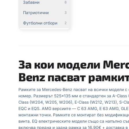
Забавни
8
Патриотични
3
Футболни отбори
2
За кои модели Mer
Benz пасват рамки
Рамките за Mercedes-Benz пасват на всички модели с
номер. Размерът 525×135 мм е стандартен за A-Class (
Class (W204, W205, W206), E-Class (W212, W213), S-Cla
EQC и EQS. AMG версиите — C 63 AMG, E 63 AMG, GL
монтажни точки. Рамките се монтират без модификаци
винта. EQ електрическите модели също са напълно с
включва предна и задна рамка за 16.90€ + доставка в