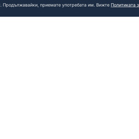
г. Продължавайки, приемате употребата им. Вижте
Политиката 
ПРОДУКТИ
ПРАВНА И
Персонализирани рамки
Поверителн
Рекламни рамки
Условия
BMW рамки
Връщания
Mercedes рамки
Audi рамки
VW рамки