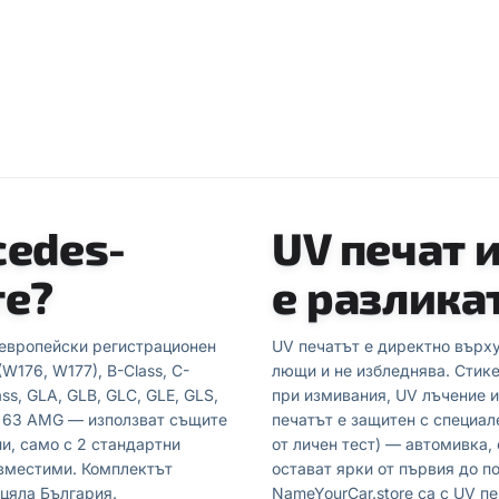
cedes-
UV печат 
те?
е разлика
 европейски регистрационен
UV печатът е директно върху
W176, W177), B-Class, C-
лющи и не избледнява. Стике
ss, GLA, GLB, GLC, GLE, GLS,
при измивания, UV лъчение и
E 63 AMG — използват същите
печатът е защитен с специал
и, само с 2 стандартни
от личен тест) — автомивка,
ъвместими. Комплектът
остават ярки от първия до п
 цяла България.
NameYourCar.store са с UV пе