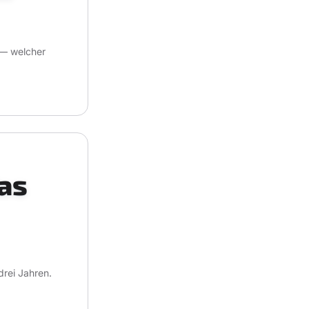
 — welcher
as
drei Jahren.