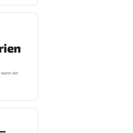
rien
 wann ein
—