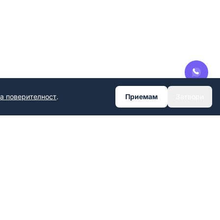
за поверителност
.
Приемам
Затвори
ES
KONTAKT
+359 899 891 929