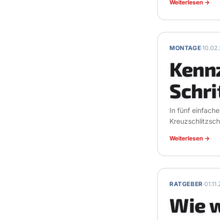
Weiterlesen
→
MONTAGE
·
10.02
Kenn
Schri
In fünf einfach
Kreuzschlitzsch
Weiterlesen
→
RATGEBER
·
01.11
Wie w