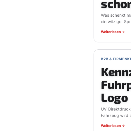
schon
Was schenkt man
ein witziger S
Weiterlesen
→
B2B & FIRMEN
Kennz
Fuhrp
Logo
UV-Direktdruck 
Fahrzeug wird z
Weiterlesen
→