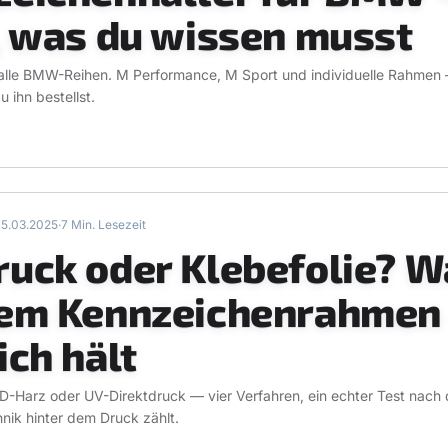
, was du wissen musst
 alle BMW-Reihen. M Performance, M Sport und individuelle Rahmen
 ihn bestellst.
5.03.2025
·
7 Min. Lesezeit
uck oder Klebefolie? W
dem Kennzeichenrahmen
ich hält
 3D-Harz oder UV-Direktdruck — vier Verfahren, ein echter Test nach 
nik hinter dem Druck zählt.