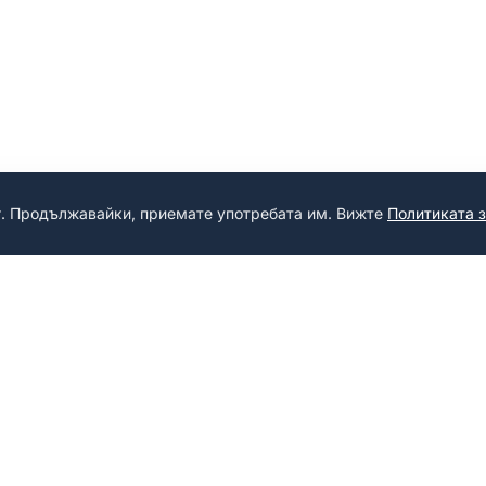
г. Продължавайки, приемате употребата им. Вижте
Политиката 
PRODUKTE
RECHTLICH
Personalisierte
Datenschutz