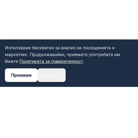
Използваме бисквитки за анализ на посещенията и
маркетинг. Продължавайки, приемате употребата им.
Вижте
Политиката за поверителност
.
Приемам
Затвори