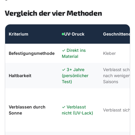
Vergleich der vier Methoden
Kriterium
UV-Druck
Geschnittene F
✓
Direkt ins
Befestigungsmethode
Kleber
Material
✓
3+ Jahre
Verblasst schon
Haltbarkeit
(persönlicher
nach wenigen
Test)
Saisons
Verblassen durch
✓
Verblasst
Verblasst sichtb
Sonne
nicht (UV-Lack)