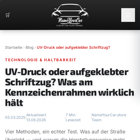
🛒
Startseite
Blog
UV-Druck oder aufgeklebter Schriftzug?
TECHNOLOGIE & HALTBARKEIT
UV-Druck oder aufgeklebter
Schriftzug? Was am
Kennzeichenrahmen wirklich
hält
Aktualisiert
7 Min.
NameYourCar.store
05.03.2025
·
·
·
13.06.2026
Lesezeit
Team
Vier Methoden, ein echter Test. Was auf der Straße
überlebt — und warum die Herstellungsweise mehr