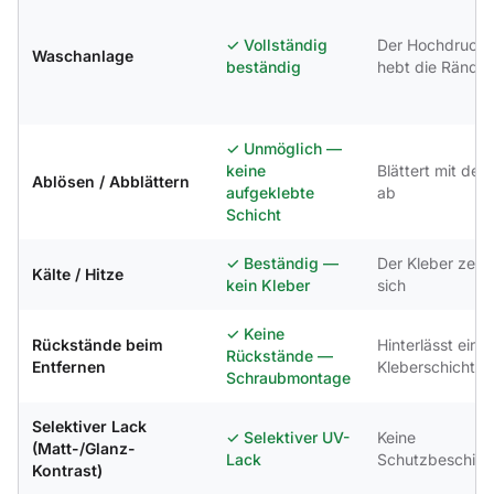
✓
Vollständig
Der Hochdrucks
Waschanlage
beständig
hebt die Ränder
✓
Unmöglich —
keine
Blättert mit der 
Ablösen / Abblättern
aufgeklebte
ab
Schicht
✓
Beständig —
Der Kleber zers
Kälte / Hitze
kein Kleber
sich
✓
Keine
Rückstände beim
Hinterlässt eine
Rückstände —
Entfernen
Kleberschicht
Schraubmontage
Selektiver Lack
✓
Selektiver UV-
Keine
(Matt-/Glanz-
Lack
Schutzbeschich
Kontrast)