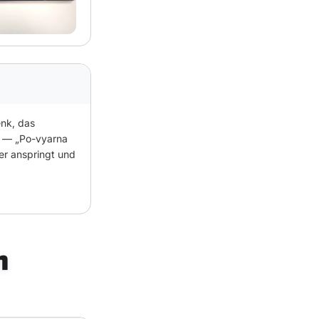
enk, das
ns — „Po-vyarna
mer anspringt und
n