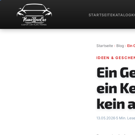
STARTSEITE
KATALOG
K
Startseite
Blog
Ein 
IDEEN & GESCHE
Ein G
ein K
kein 
13.05.2026
·
5 Min. Lese