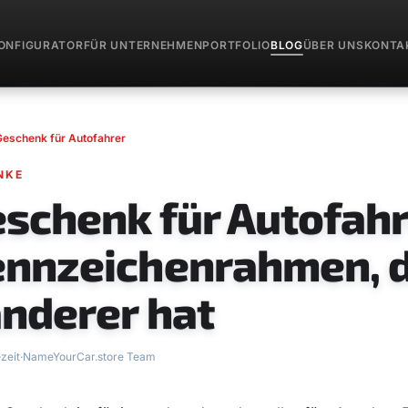
ONFIGURATOR
FÜR UNTERNEHMEN
PORTFOLIO
BLOG
ÜBER UNS
KONTA
Geschenk für Autofahrer
NKE
eschenk für Autofahr
ennzeichenrahmen, 
anderer hat
zeit
·
NameYourCar.store Team