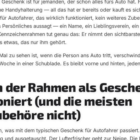
 Geschenk ist für jemanden, der schon alles fürs Auto hat. 
ine Handyhalterung — all das hat er bereits oder kauft es si
für Autofahrer, das wirklich funktioniert, kein weiteres Zub
 Persönliches aussagt — ein Name, ein Lieblingsverein, ein 
 Kennzeichenrahmen tut genau das: Er nimmt den sichtbarste
 etwas, das nur ihm gehört.
Mal zu sehen ist, wenn die Person ans Auto tritt, verschwi
 Woche in einer Schublade. Es bleibt vorne und hinten, jede
 der Rahmen als Gesch
oniert (und die meisten
behöre nicht)
, was mit dem typischen Geschenk für Autofahrer passiert
 und ausgetauscht. Der Lufterfrischer geht zur Neige. Die