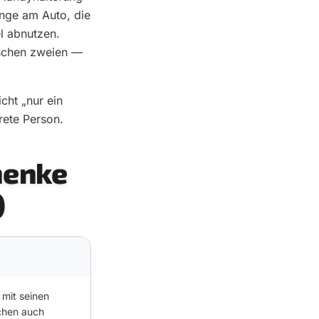
inge am Auto, die
l abnutzen.
ischen zweien —
cht „nur ein
rete Person.
henke
)
 mit seinen
achen auch