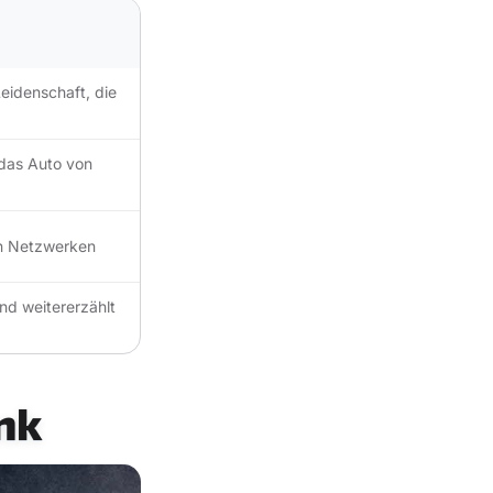
Leidenschaft, die
das Auto von
len Netzwerken
nd weitererzählt
nk