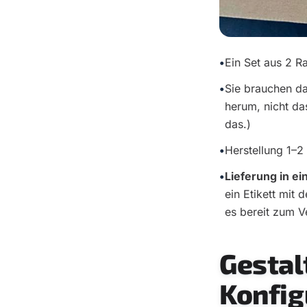
•
Ein Set aus 2 R
•
Sie brauchen d
herum, nicht da
das.)
•
Herstellung 1–2
•
Lieferung in e
ein Etikett mi
es bereit zum V
Gestal
Konfig