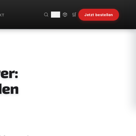
🛒
DE
Jetzt bestellen
KT
er:
den