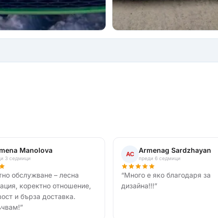
amena Manolova
Armenag Sardzhayan
АС
и 3 седмици
преди 6 седмици
тно обслужване – лесна
“
Много е яко благодаря за
ация, коректно отношение,
дизайна!!!
”
вост и бърза доставка.
чвам!
”