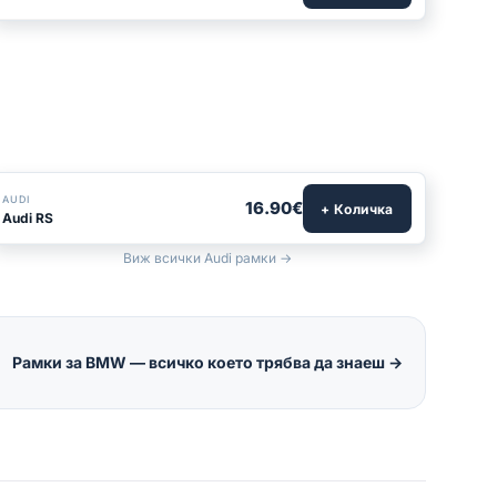
БЕСТСЕЛЪР
AUDI
16.90€
+ Количка
Audi RS
Виж всички Audi рамки →
Рамки за BMW — всичко което трябва да знаеш
→