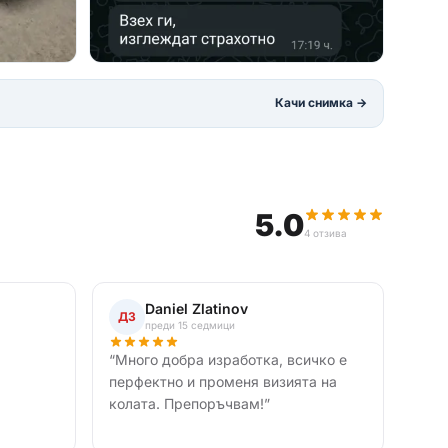
Качи снимка →
5.0
4 отзива
Daniel Zlatinov
ДЗ
преди 15 седмици
“
Много добра изработка, всичко е
перфектно и променя визията на
колата. Препоръчвам!
”