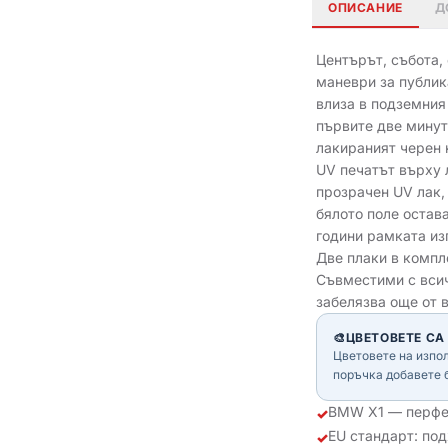
ОПИСАНИЕ
Д
Центърът, събота,
маневри за публик
влиза в подземния
първите две минути
лакираният черен 
UV печатът върху 
прозрачен UV лак, 
бялото поле остава
години рамката из
Две плаки в компле
Съвместими с всич
забелязва още от 
🎨
ЦВЕТОВЕТЕ СА
Цветовете на изпо
поръчка добавете 
BMW X1 — перфек
✓
EU стандарт: по
✓