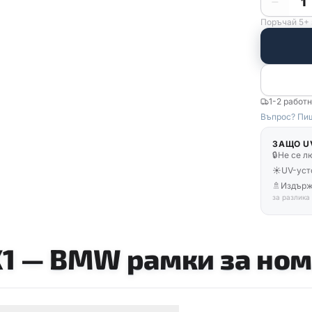
1
Поръчай 5+ 
1-2 работ
Въпрос? Пиш
ЗАЩО U
🔒
Не се л
☀️
UV-уст
🚿
Издърж
за разлика
1
—
BMW рамки за ном