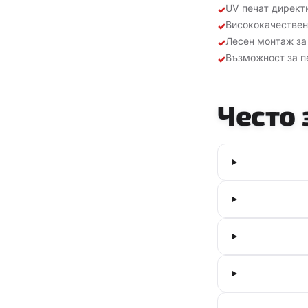
UV печат директ
✓
Висококачествен
✓
Лесен монтаж за
✓
Възможност за п
✓
Често 