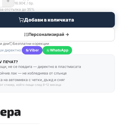
16.90
€
/ бр.
за отстъпка до 35%
Добави в количката
Персонализирай →
ни дни
Безплатни корекции
и директно:
Viber
WhatsApp
V ПЕЧАТ?
ющи, не се повдига — директно в пластмасата
ойчив лак — не избледнява от слънце
а на автомивка с четки, дъжд и сняг
 от стикер, който лющи след 6–12 месеца
ера