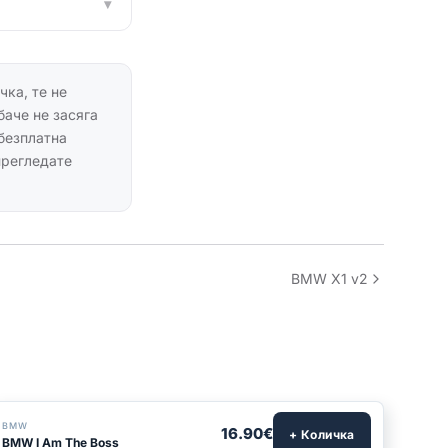
▾
чка, те не
баче не засяга
безплатна
прегледате
BMW X1 v2
BMW
16.90€
+ Количка
BMW I Am The Boss