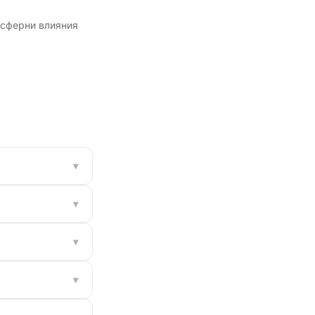
осферни влияния
▾
▾
▾
▾