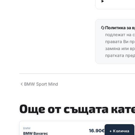
🔄
Политика за 
подлежат на с
правата Ви пр
замяна или вр
пратката пред
BMW Sport Mind
Още от същата кат
BMW
16.90€
+ Количка
BMW Bavarec