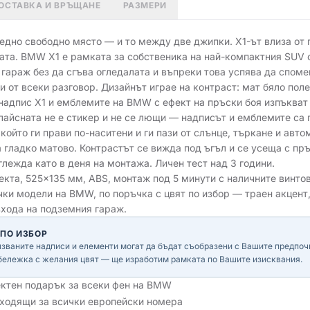
ОСТАВКА И ВРЪЩАНЕ
РАЗМЕРИ
 едно свободно място — и то между две джипки. X1-ът влиза от 
ата. BMW X1 е рамката за собственика на най-компактния SUV 
 гараж без да сгъва огледалата и въпреки това успява да спом
 от всеки разговор. Дизайнът играе на контраст: мат бяло поле
надпис X1 и емблемите на BMW с ефект на пръски боя изпъкват 
лайсната не е стикер и не се лющи — надписът и емблемите са 
който ги прави по-наситени и ги пази от слънце, търкане и авто
 гладко матово. Контрастът се вижда под ъгъл и се усеща с пръ
глежда като в деня на монтажа. Личен тест над 3 години.
кта, 525×135 мм, ABS, монтаж под 5 минути с наличните винтове
ки модели на BMW, по поръчка с цвят по избор — траен акцент,
входа на подземния гараж.
 ПО ИЗБОР
лзваните надписи и елементи могат да бъдат съобразени с Вашите предпоч
бележка с желания цвят — ще изработим рамката по Вашите изисквания.
тен подарък за всеки фен на BMW
дходящи за всички европейски номера