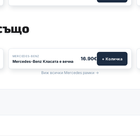
 също
БЕСТСЕЛЪР
MERCEDES-BENZ
16.90€
+ Количка
Mercedes-Benz Класата е вечна
Виж всички Mercedes рамки →