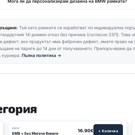
Мога ли да персонализирам дизайна на BMW рамката?
връщане:
Тъй като рамките се изработват по индивидуална поръ
тандартния 14-дневен отказ без причина (съгласно ЗЗП). Това о
и дефект: ако продуктът има фабричен дефект, имате право на 
ъщане на парите до 14 дни от получаването. Препоръчваме да 
 куриера.
Пълна политика →
егория
BMW
16.90€
+ Количка
БМВ = Без Мигачи Винаги