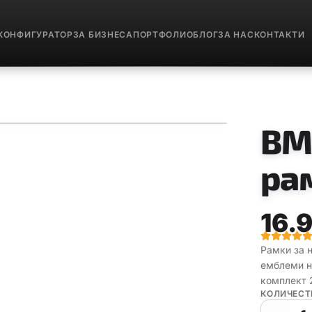
КОНФИГУРАТОР
ЗА БИЗНЕСА
ПОРТФОЛИО
БЛОГ
ЗА НАС
КОНТАКТИ
BM
ра
16.
Рамки за 
емблеми н
комплект 
КОЛИЧЕСТ