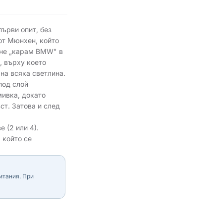
първи опит, без
от Мюнхен, който
ене „карам BMW" в
, върху което
на всяка светлина.
под слой
мивка, докато
ст. Затова и след
 (2 или 4).
 който се
итания. При