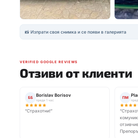
📸 Изпрати своя снимка и се появи в галерията
VERIFIED GOOGLE REVIEWS
Отзиви от клиенти
Borislav Borisov
Pl
ББ
ПМ
преди 1 час
пред
“
Страхотни!
”
“
Страхо
комуник
отзивчи
Препоръ