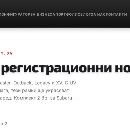
КОНФИГУРАТОР
ЗА БИЗНЕСА
ПОРТФОЛИО
БЛОГ
ЗА НАС
КОНТАКТИ
CY, XV
 регистрационни но
ester, Outback, Legacy и XV. С UV
лага, тези рамки ще украсяват
аред. Комплект 2 бр. за Subaru —
от 2