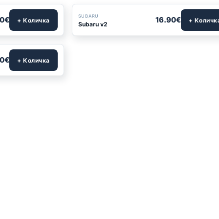
SUBARU
90€
16.90€
+ Количка
+ Количк
Subaru v2
90€
+ Количка