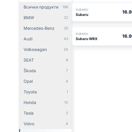
Всички продукти
196
SUBARU
16.
Subaru
BMW
22
Mercedes-Benz
25
БЕСТСЕЛЪР
SUBARU
16.
Audi
Subaru WRX
43
Volkswagen
24
SEAT
6
Škoda
7
Opel
4
Toyota
1
Honda
10
Tesla
2
Volvo
4