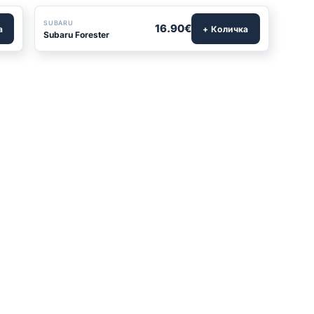
SUBARU
16.90€
а
+ Количка
Subaru Forester