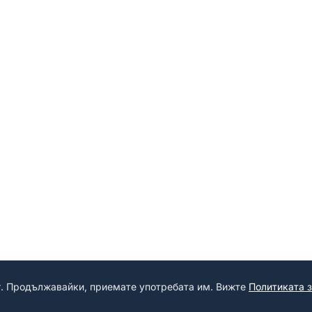
г. Продължавайки, приемате употребата им. Вижте
Политиката 