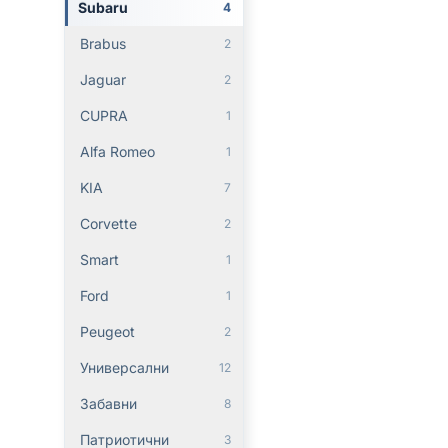
Subaru
4
Brabus
2
Jaguar
2
CUPRA
1
Alfa Romeo
1
KIA
7
Corvette
2
Smart
1
Ford
1
Peugeot
2
Универсални
12
Забавни
8
Патриотични
3