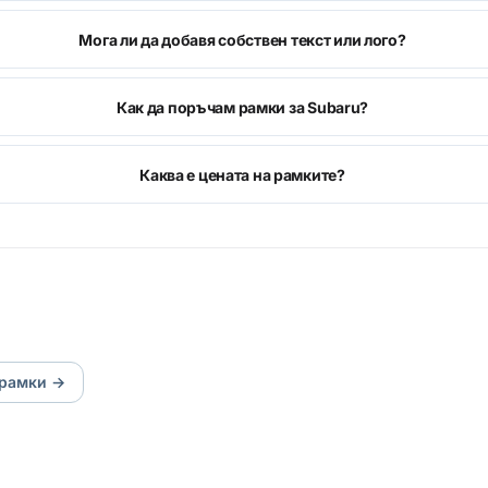
Мога ли да добавя собствен текст или лого?
Как да поръчам рамки за Subaru?
Каква е цената на рамките?
рамки
→