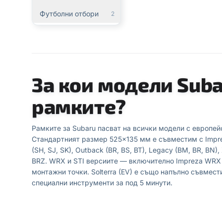
Футболни отбори
2
За кои модели Suba
рамките?
Рамките за Subaru пасват на всички модели с европей
Стандартният размер 525×135 мм е съвместим с Impreza
(SH, SJ, SK), Outback (BR, BS, BT), Legacy (BM, BR, BN),
BRZ. WRX и STI версиите — включително Impreza WRX
монтажни точки. Solterra (EV) е също напълно съвмест
специални инструменти за под 5 минути.