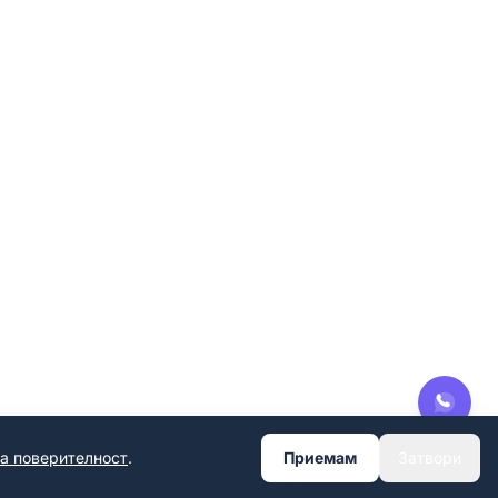
за поверителност
.
Приемам
Затвори