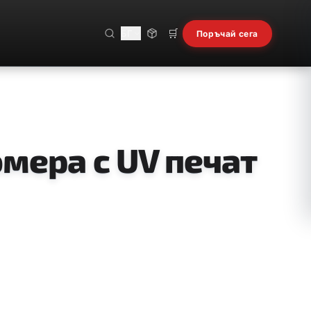
🛒
БГ
Поръчай сега
мера с UV печат