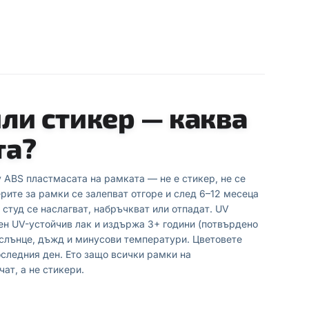
или стикер — каква
та?
 ABS пластмасата на рамката — не е стикер, не се
рите за рамки се залепват отгоре и след 6–12 месеца
 студ се наслагват, набръчкват или отпадат. UV
ен UV-устойчив лак и издържа 3+ години (потвърдено
 слънце, дъжд и минусови температури. Цветовете
оследния ден. Ето защо всички рамки на
чат, а не стикери.