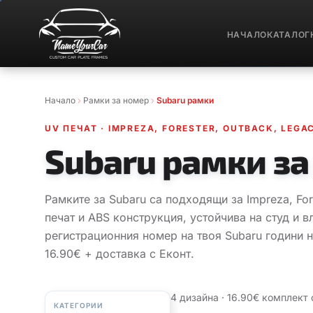
НАЧАЛО
КАТАЛОГ
Начало
Рамки за номер
Subaru рамки
UV ПЕЧАТ
·
IMPREZA, FORESTER, OUTBACK, LEGA
Subaru рамки за
Рамките за Subaru са подходящи за Impreza, For
печат и ABS конструкция, устойчива на студ и в
регистрационния номер на твоя Subaru години н
16.90€ + доставка с Еконт.
4 дизайна · 16.90€ комплект 
КАТЕГОРИИ