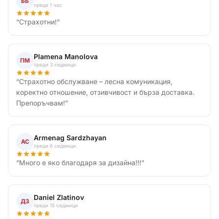
ББ
преди 1 час
“
Страхотни!
”
Plamena Manolova
ПМ
преди 3 седмици
“
Страхотно обслужване – лесна комуникация,
коректно отношение, отзивчивост и бърза доставка.
Препоръчвам!
”
Armenag Sardzhayan
АС
преди 6 седмици
“
Много е яко благодаря за дизайна!!!
”
Daniel Zlatinov
ДЗ
преди 15 седмици