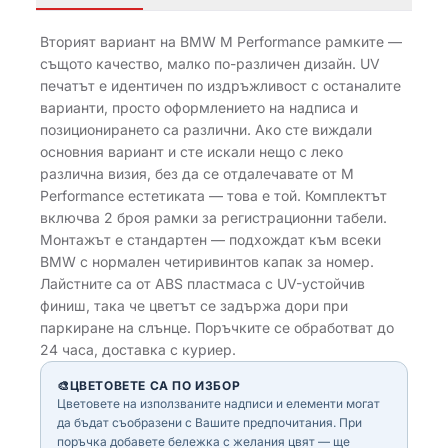
Вторият вариант на BMW M Performance рамките —
същото качество, малко по-различен дизайн. UV
печатът е идентичен по издръжливост с останалите
варианти, просто оформлението на надписа и
позиционирането са различни. Ако сте виждали
основния вариант и сте искали нещо с леко
различна визия, без да се отдалечавате от M
Performance естетиката — това е той. Комплектът
включва 2 броя рамки за регистрационни табели.
Монтажът е стандартен — подхождат към всеки
BMW с нормален четиривинтов капак за номер.
Лайстните са от ABS пластмаса с UV-устойчив
финиш, така че цветът се задържа дори при
паркиране на слънце. Поръчките се обработват до
24 часа, доставка с куриер.
🎨
ЦВЕТОВЕТЕ СА ПО ИЗБОР
Цветовете на използваните надписи и елементи могат
да бъдат съобразени с Вашите предпочитания. При
поръчка добавете бележка с желания цвят — ще