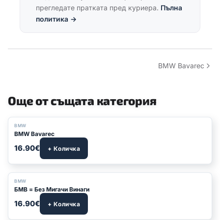
прегледате пратката пред куриера.
Пълна
политика →
BMW Bavarec
Още от същата категория
BMW
BMW Bavarec
16.90€
+ Количка
BMW
БМВ = Без Мигачи Винаги
16.90€
+ Количка