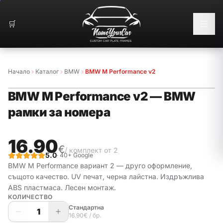
🛒
Начало
Каталог
BMW
BMW M Performance v2
BMW M Performance v2
—
BMW
рамки за номера
16.90
€
/ комплект от 2
5.0
· 40+ Google
BMW M Performance вариант 2 — друго оформление,
същото качество. UV печат, черна лайстна.
Издръжлива
ABS пластмаса. Лесен монтаж.
КОЛИЧЕСТВО
Стандартна
1
16.90
€
/ бр.