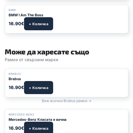
BMW
BMW I Am The Boss
16.90€
+ Количка
Може да харесате също
Рамки от свързани марки
BRABUS
Brabus
16.90€
+ Количка
Виж всички Brabus рамки →
БЕСТСЕЛЪР
MERCEDES-BENZ
Mercedes-Benz Класата е вечна
16.90€
+ Количка