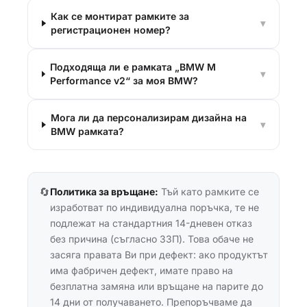
Как се монтират рамките за
▾
регистрационен номер?
Подходяща ли е рамката „BMW M
▾
Performance v2“ за моя BMW?
Мога ли да персонализирам дизайна на
▾
BMW рамката?
🔄
Политика за връщане:
Тъй като рамките се
изработват по индивидуална поръчка, те не
подлежат на стандартния 14-дневен отказ
без причина (съгласно ЗЗП). Това обаче не
засяга правата Ви при дефект: ако продуктът
има фабричен дефект, имате право на
безплатна замяна или връщане на парите до
14 дни от получаването. Препоръчваме да