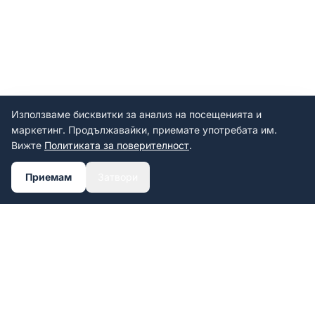
Използваме бисквитки за анализ на посещенията и
маркетинг. Продължавайки, приемате употребата им.
Вижте
Политиката за поверителност
.
Приемам
Затвори
BMW M Performance v2
BMW M Performance v2
Добави в количката
Добави в количката
16.90€ ·
16.90€ ·
комплект 2 бр.
комплект 2 бр.