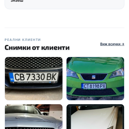
знаеш
РЕАЛНИ КЛИЕНТИ
Виж всички →
Снимки от клиенти