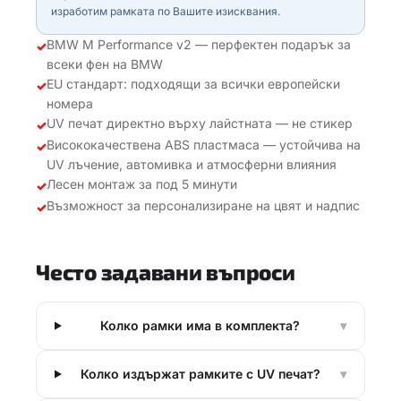
изработим рамката по Вашите изисквания.
BMW M Performance v2 — перфектен подарък за
✓
всеки фен на BMW
EU стандарт: подходящи за всички европейски
✓
номера
UV печат директно върху лайстната — не стикер
✓
Висококачествена ABS пластмаса — устойчива на
✓
UV лъчение, автомивка и атмосферни влияния
Лесен монтаж за под 5 минути
✓
Възможност за персонализиране на цвят и надпис
✓
Често задавани въпроси
Колко рамки има в комплекта?
▾
Колко издържат рамките с UV печат?
▾