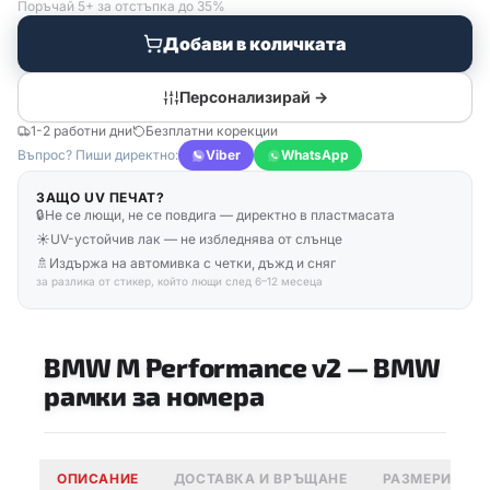
Поръчай 5+ за отстъпка до 35%
Добави в количката
Персонализирай →
1-2 работни дни
Безплатни корекции
Въпрос? Пиши директно:
Viber
WhatsApp
ЗАЩО UV ПЕЧАТ?
🔒
Не се лющи, не се повдига — директно в пластмасата
☀️
UV-устойчив лак — не избледнява от слънце
🚿
Издържа на автомивка с четки, дъжд и сняг
за разлика от стикер, който лющи след 6–12 месеца
BMW M Performance v2
—
BMW
рамки за номера
ОПИСАНИЕ
ДОСТАВКА И ВРЪЩАНЕ
РАЗМЕРИ