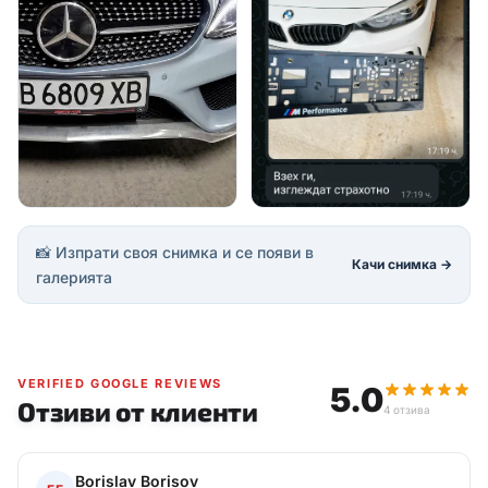
📸 Изпрати своя снимка и се появи в
Качи снимка →
галерията
VERIFIED GOOGLE REVIEWS
5.0
Отзиви от клиенти
4 отзива
Borislav Borisov