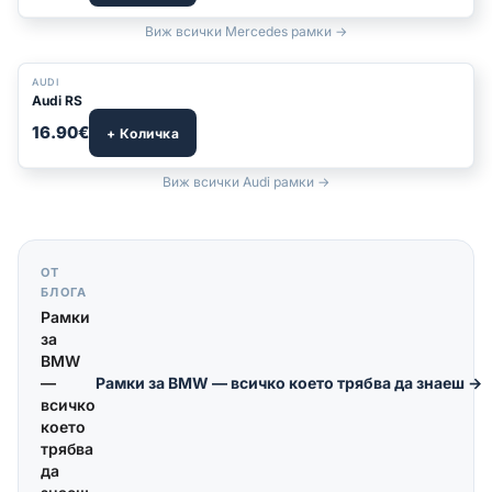
Виж всички Mercedes рамки →
БЕСТСЕЛЪР
AUDI
Audi RS
16.90€
+ Количка
Виж всички Audi рамки →
ОТ
БЛОГА
Рамки
за
BMW
—
Рамки за BMW — всичко което трябва да знаеш
→
всичко
което
трябва
да