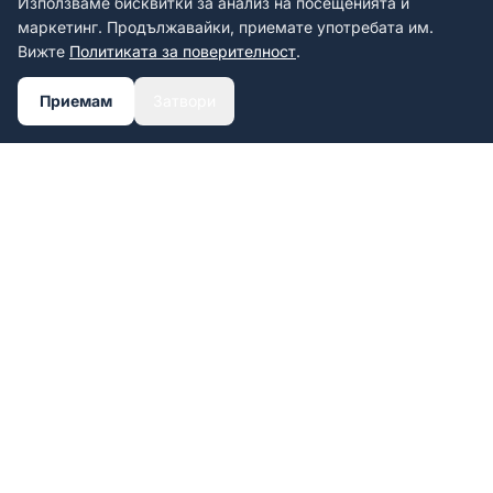
Използваме бисквитки за анализ на посещенията и
маркетинг. Продължавайки, приемате употребата им.
Вижте
Политиката за поверителност
.
Приемам
Затвори
Personalisierte Kennzeichenrahmen
mit UV-Druck.