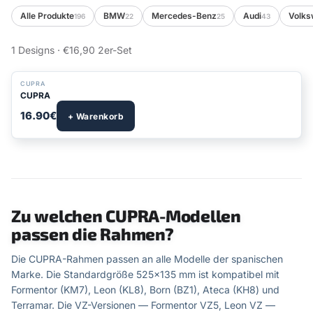
Alle Produkte
BMW
Mercedes-Benz
Audi
Volk
196
22
25
43
1 Designs · €16,90 2er-Set
CUPRA
CUPRA
16.90€
+ Warenkorb
Zu welchen CUPRA-Modellen
passen die Rahmen?
Die CUPRA-Rahmen passen an alle Modelle der spanischen
Marke. Die Standardgröße 525×135 mm ist kompatibel mit
Formentor (KM7), Leon (KL8), Born (BZ1), Ateca (KH8) und
Terramar. Die VZ-Versionen — Formentor VZ5, Leon VZ —